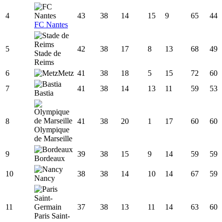
4
43
38
14
15
9
65
44
FC Nantes
5
42
38
17
8
13
68
49
Stade de
Reims
6
Metz
41
38
18
5
15
72
60
7
41
38
14
13
11
59
53
Bastia
8
41
38
20
1
17
60
60
Olympique
de Marseille
9
39
38
15
9
14
59
59
Bordeaux
10
38
38
14
10
14
67
59
Nancy
11
37
38
13
11
14
63
60
Paris Saint-