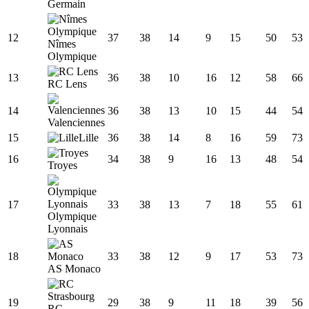
Germain
12
37
38
14
9
15
50
53
Nîmes
Olympique
13
36
38
10
16
12
58
66
RC Lens
14
36
38
13
10
15
44
54
Valenciennes
15
Lille
36
38
14
8
16
59
73
16
34
38
9
16
13
48
54
Troyes
17
33
38
13
7
18
55
61
Olympique
Lyonnais
18
33
38
12
9
17
53
73
AS Monaco
19
29
38
9
11
18
39
56
RC