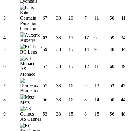
Lyonnais
3
67
38
20
7
11
58
41
Paris Saint-
Germain
4
62
38
15
17
6
59
34
Auxerre
5
59
38
15
14
9
48
44
RC Lens
6
57
38
15
12
11
60
39
AS
Monaco
7
57
38
16
9
13
52
47
Bordeaux
8
56
38
16
8
14
50
44
Metz
9
53
38
15
8
15
56
48
AS Cannes