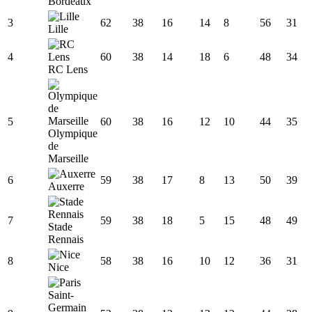
Bordeaux
3
62
38
16
14
8
56
31
Lille
4
60
38
14
18
6
48
34
RC Lens
5
60
38
16
12
10
44
35
Olympique
de
Marseille
6
59
38
17
8
13
50
39
Auxerre
7
59
38
18
5
15
48
49
Stade
Rennais
8
58
38
16
10
12
36
31
Nice