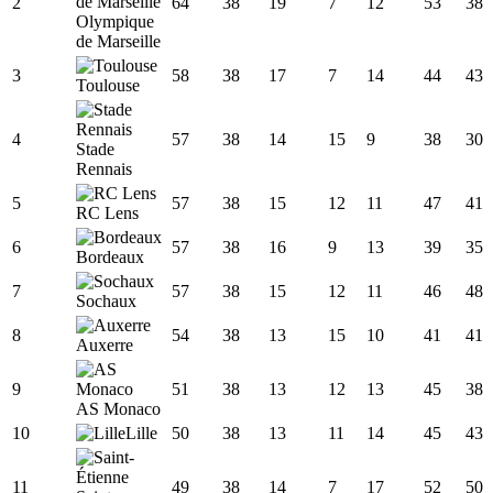
2
64
38
19
7
12
53
38
Olympique
de Marseille
3
58
38
17
7
14
44
43
Toulouse
4
57
38
14
15
9
38
30
Stade
Rennais
5
57
38
15
12
11
47
41
RC Lens
6
57
38
16
9
13
39
35
Bordeaux
7
57
38
15
12
11
46
48
Sochaux
8
54
38
13
15
10
41
41
Auxerre
9
51
38
13
12
13
45
38
AS Monaco
10
Lille
50
38
13
11
14
45
43
11
49
38
14
7
17
52
50