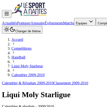
Actualités
Pratiquer
Annuaire
Événements
Matchs
Equipes
Compé
Changer de thème
Accueil
Compétitions
Handball
Liqui Moly Starligue
Calendrier 2009-2010
Calendrier & Résultats 2009-2010
Classement 2009-2010
Liqui Moly Starligue
Calendrier & résultats ·
2009
/
2010