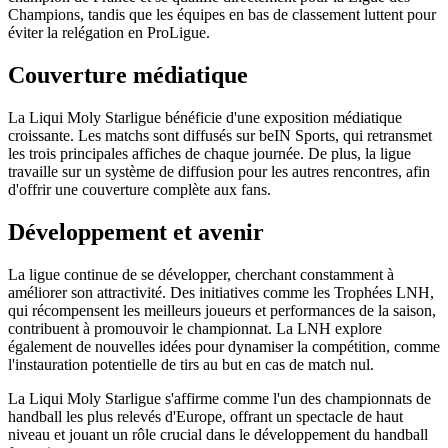
Champions, tandis que les équipes en bas de classement luttent pour
éviter la relégation en ProLigue.
Couverture médiatique
La Liqui Moly Starligue bénéficie d'une exposition médiatique
croissante. Les matchs sont diffusés sur beIN Sports, qui retransmet
les trois principales affiches de chaque journée. De plus, la ligue
travaille sur un système de diffusion pour les autres rencontres, afin
d'offrir une couverture complète aux fans.
Développement et avenir
La ligue continue de se développer, cherchant constamment à
améliorer son attractivité. Des initiatives comme les Trophées LNH,
qui récompensent les meilleurs joueurs et performances de la saison,
contribuent à promouvoir le championnat. La LNH explore
également de nouvelles idées pour dynamiser la compétition, comme
l'instauration potentielle de tirs au but en cas de match nul.
La Liqui Moly Starligue s'affirme comme l'un des championnats de
handball les plus relevés d'Europe, offrant un spectacle de haut
niveau et jouant un rôle crucial dans le développement du handball