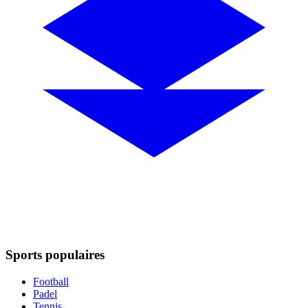
Sports populaires
Football
Padel
Tennis