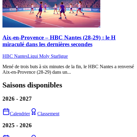
Aix-en-Provence – HBC Nantes (28-29) : le H
miraculé dans les dernières secondes
HBC Nantes
Liqui Moly Starligue
Mené de trois buts à six minutes de la fin, le HBC Nantes a renversé
Aix-en-Provence (28-29) dans un...
Saisons disponibles
2026 - 2027
Calendrier
Classement
2025 - 2026