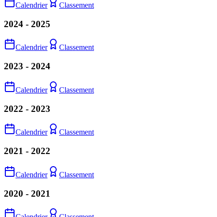
Calendrier
Classement
2024 - 2025
Calendrier
Classement
2023 - 2024
Calendrier
Classement
2022 - 2023
Calendrier
Classement
2021 - 2022
Calendrier
Classement
2020 - 2021
Calendrier
Classement