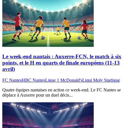
Le week-end nantais : Auxerre-FCN, le match à six
points, et le H en quarts de finale européens (11-13
avril)
FC Nantes
HBC Nantes
Ligue 1 McDonald's
Liqui Moly Starligue
Quatre équipes nantaises en action ce week-end. Le FC Nantes se
déplace à Auxerre pour un duel décis...