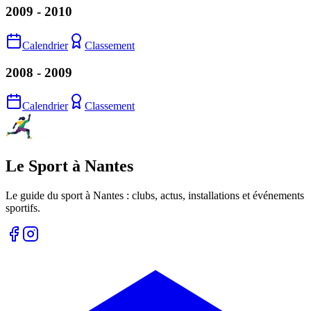
2009 - 2010
Calendrier
Classement
2008 - 2009
Calendrier
Classement
Le Sport à Nantes
Le guide du sport à
Nantes
: clubs, actus, installations et événements
sportifs.