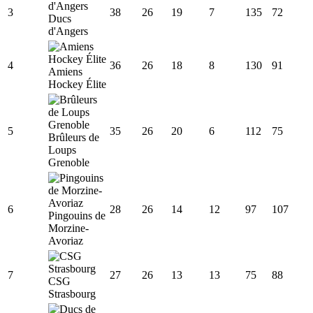
3
38
26
19
7
135
72
Ducs
d'Angers
4
36
26
18
8
130
91
Amiens
Hockey Élite
5
35
26
20
6
112
75
Brûleurs de
Loups
Grenoble
6
28
26
14
12
97
107
Pingouins de
Morzine-
Avoriaz
7
27
26
13
13
75
88
CSG
Strasbourg