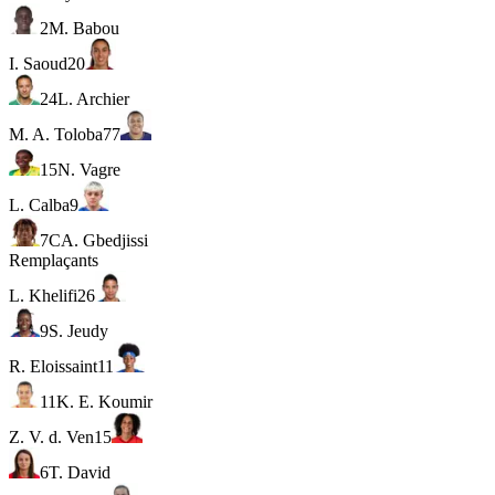
2
M. Babou
I. Saoud
20
24
L. Archier
M. A. Toloba
77
15
N. Vagre
L. Calba
9
7
C
A. Gbedjissi
Remplaçants
L. Khelifi
26
9
S. Jeudy
R. Eloissaint
11
11
K. E. Koumir
Z. V. d. Ven
15
6
T. David