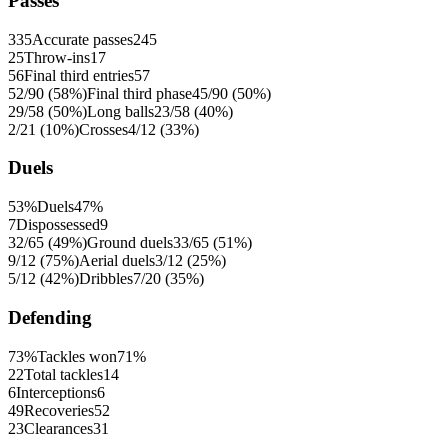
Passes
335
Accurate passes
245
25
Throw-ins
17
56
Final third entries
57
52/90 (58%)
Final third phase
45/90 (50%)
29/58 (50%)
Long balls
23/58 (40%)
2/21 (10%)
Crosses
4/12 (33%)
Duels
53%
Duels
47%
7
Dispossessed
9
32/65 (49%)
Ground duels
33/65 (51%)
9/12 (75%)
Aerial duels
3/12 (25%)
5/12 (42%)
Dribbles
7/20 (35%)
Defending
73%
Tackles won
71%
22
Total tackles
14
6
Interceptions
6
49
Recoveries
52
23
Clearances
31