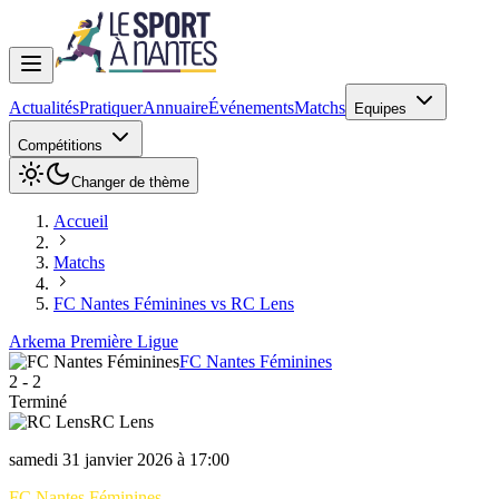
Actualités
Pratiquer
Annuaire
Événements
Matchs
Equipes
Compétitions
Changer de thème
Accueil
Matchs
FC Nantes Féminines vs RC Lens
Arkema Première Ligue
FC Nantes Féminines
2
-
2
Terminé
RC Lens
samedi 31 janvier 2026 à 17:00
FC Nantes Féminines