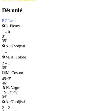
Déroulé
RC Lens
⚽
L. Fleury
1
–
0
3'
35'
⚽
A. Gbedjissi
1
–
1
⚽
M. A. Toloba
2
–
1
39'
🟨
M. Cosson
45+3'
46'
🔄
N. Vagre
↑
S. Jeudy
54'
⚽
A. Gbedjissi
2
–
2