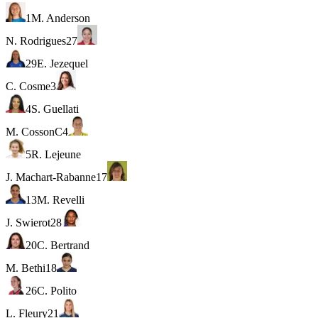
1
M. Anderson
N. Rodrigues
27
29
E. Jezequel
C. Cosme
3
4
S. Guellati
M. Cosson
C
4
5
R. Lejeune
J. Machart-Rabanne
17
13
M. Revelli
J. Swierot
28
20
C. Bertrand
M. Bethi
18
26
C. Polito
L. Fleury
21