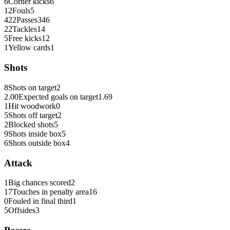
6
Corner kicks
6
12
Fouls
5
422
Passes
346
22
Tackles
14
5
Free kicks
12
1
Yellow cards
1
Shots
8
Shots on target
2
2.00
Expected goals on target
1.69
1
Hit woodwork
0
5
Shots off target
2
2
Blocked shots
5
9
Shots inside box
5
6
Shots outside box
4
Attack
1
Big chances scored
2
17
Touches in penalty area
16
0
Fouled in final third
1
5
Offsides
3