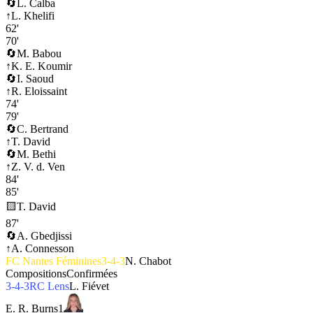
🔄
L. Calba
↑
L. Khelifi
62'
70'
🔄
M. Babou
↑
K. E. Koumir
🔄
I. Saoud
↑
R. Eloissaint
74'
79'
🔄
C. Bertrand
↑
T. David
🔄
M. Bethi
↑
Z. V. d. Ven
84'
85'
🟨
T. David
87'
🔄
A. Gbedjissi
↑
A. Connesson
FC Nantes Féminines
3-4-3
N. Chabot
Compositions
Confirmées
3-4-3
RC Lens
L. Fiévet
E. R. Burns
1