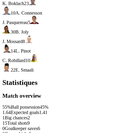
K. Boklach
23
10
A. Connesson
J. Pasquereau
5
30
B. Joly
J. Mossard
8
14
L. Pinot
C. Robillard
10
22
E. Smaali
Statistiques
Match overview
55%
Ball possession
45%
1.64
Expected goals
1.41
1
Big chances
2
15
Total shots
9
0
Goalkeeper saves
6