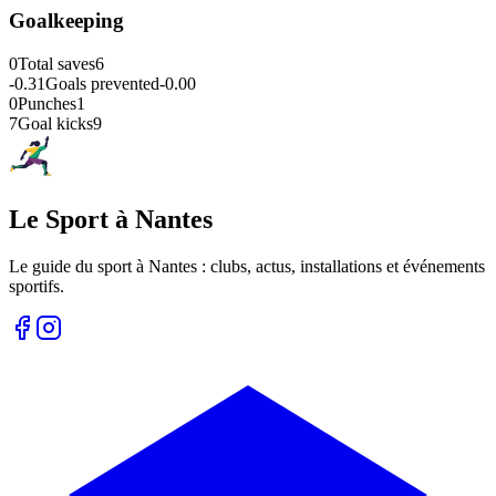
Goalkeeping
0
Total saves
6
-0.31
Goals prevented
-0.00
0
Punches
1
7
Goal kicks
9
Le Sport à Nantes
Le guide du sport à
Nantes
: clubs, actus, installations et événements
sportifs.