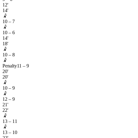
12'
14'
🤾
10
–
7
🤾
10
–
6
14'
18'
🤾
10
–
8
🤾
Penalty
11
–
9
20'
20'
🤾
10
–
9
🤾
12
–
9
21'
22'
🤾
13
–
11
🤾
13
–
10
22'