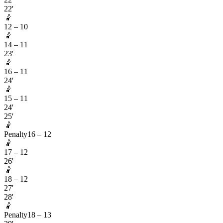
22'
🤾
12
–
10
🤾
14
–
11
23'
🤾
16
–
11
24'
🤾
15
–
11
24'
25'
🤾
Penalty
16
–
12
🤾
17
–
12
26'
🤾
18
–
12
27'
28'
🤾
Penalty
18
–
13