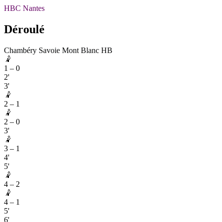
HBC Nantes
Déroulé
Chambéry Savoie Mont Blanc HB
🤾
1
–
0
2'
3'
🤾
2
–
1
🤾
2
–
0
3'
🤾
3
–
1
4'
5'
🤾
4
–
2
🤾
4
–
1
5'
6'