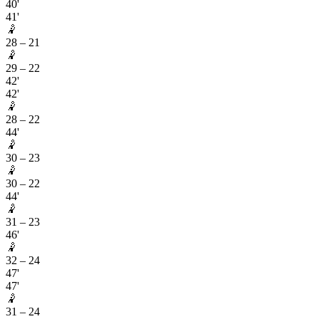
40'
41'
🤾
28
–
21
🤾
29
–
22
42'
42'
🤾
28
–
22
44'
🤾
30
–
23
🤾
30
–
22
44'
🤾
31
–
23
46'
🤾
32
–
24
47'
47'
🤾
31
–
24