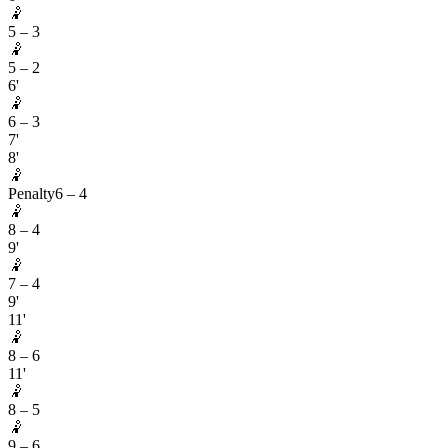
🤾
5
–
3
🤾
5
–
2
6'
🤾
6
–
3
7'
8'
🤾
Penalty
6
–
4
🤾
8
–
4
9'
🤾
7
–
4
9'
11'
🤾
8
–
6
11'
🤾
8
–
5
🤾
9
–
6