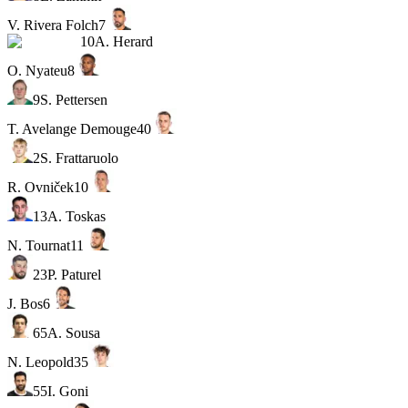
V. Rivera Folch
7
10
A. Herard
O. Nyateu
8
9
S. Pettersen
T. Avelange Demouge
40
2
S. Frattaruolo
R. Ovniček
10
13
A. Toskas
N. Tournat
11
23
P. Paturel
J. Bos
6
65
A. Sousa
N. Leopold
35
55
I. Goni