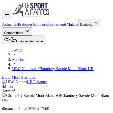
Actualités
Pratiquer
Annuaire
Événements
Matchs
Equipes
Compétitions
Changer de thème
Accueil
Matchs
HBC Nantes vs Chambéry Savoie Mont Blanc HB
Liqui Moly Starligue
HBC Nantes
42
-
32
Terminé
Chambéry Savoie Mont Blanc
HB
dimanche 3 mai 2026 à 17:00