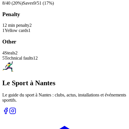
8/40 (20%)
Saves
9/51 (17%)
Penalty
1
2 min penalty
2
1
Yellow cards
1
Other
4
Steals
2
5
Technical faults
12
Le Sport à Nantes
Le guide du sport à
Nantes
: clubs, actus, installations et événements
sportifs.