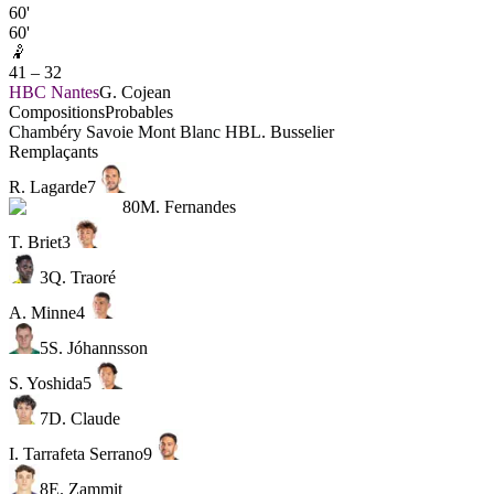
60'
60'
🤾
41
–
32
HBC Nantes
G. Cojean
Compositions
Probables
Chambéry Savoie Mont Blanc HB
L. Busselier
Remplaçants
R. Lagarde
7
80
M. Fernandes
T. Briet
3
3
Q. Traoré
A. Minne
4
5
S. Jóhannsson
S. Yoshida
5
7
D. Claude
I. Tarrafeta Serrano
9
8
E. Zammit