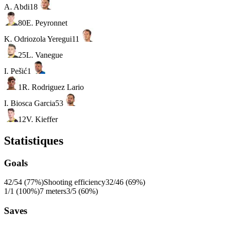
A. Abdi
18
80
E. Peyronnet
K. Odriozola Yeregui
11
25
L. Vanegue
I. Pešić
1
1
R. Rodriguez Lario
I. Biosca Garcia
53
12
V. Kieffer
Statistiques
Goals
42/54 (77%)
Shooting efficiency
32/46 (69%)
1/1 (100%)
7 meters
3/5 (60%)
Saves