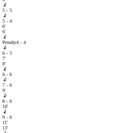
🤾
5
–
5
🤾
5
–
4
6'
6'
🤾
Penalty
4
–
4
🤾
6
–
5
7'
8'
🤾
6
–
6
🤾
7
–
6
9'
🤾
8
–
6
10'
🤾
9
–
6
11'
13'