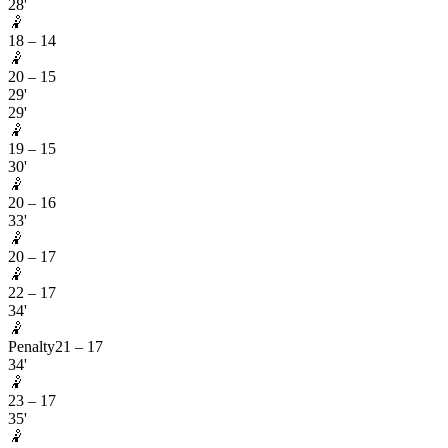
28'
🤾
18
–
14
🤾
20
–
15
29'
29'
🤾
19
–
15
30'
🤾
20
–
16
33'
🤾
20
–
17
🤾
22
–
17
34'
🤾
Penalty
21
–
17
34'
🤾
23
–
17
35'
🤾