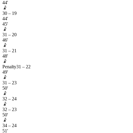
44'
🤾
30
–
19
44'
45'
🤾
31
–
20
46'
🤾
31
–
21
48'
🤾
Penalty
31
–
22
49'
🤾
31
–
23
50'
🤾
32
–
24
🤾
32
–
23
50'
🤾
34
–
24
51'