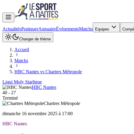
Actualités
Pratiquer
Annuaire
Événements
Matchs
Equipes
Compé
Changer de thème
Accueil
Matchs
HBC Nantes vs Chartres Métropole
Liqui Moly Starligue
HBC Nantes
40
-
27
Terminé
Chartres Métropole
dimanche 16 novembre 2025 à 17:00
HBC Nantes