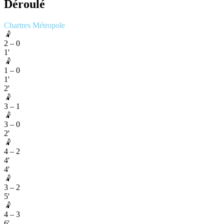
Déroulé
Chartres Métropole
🤾
2
–
0
1'
🤾
1
–
0
1'
2'
🤾
3
–
1
🤾
3
–
0
2'
🤾
4
–
2
4'
4'
🤾
3
–
2
5'
🤾
4
–
3
6'