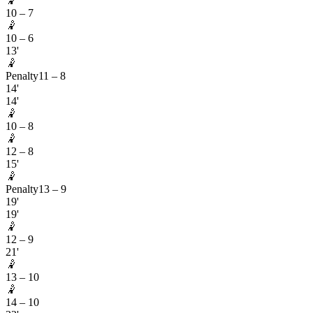
🤾
10
–
7
🤾
10
–
6
13'
🤾
Penalty
11
–
8
14'
14'
🤾
10
–
8
🤾
12
–
8
15'
🤾
Penalty
13
–
9
19'
19'
🤾
12
–
9
21'
🤾
13
–
10
🤾
14
–
10