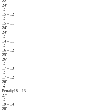
22'
24'
🤾
15
–
12
🤾
15
–
11
24'
24'
🤾
14
–
11
🤾
16
–
12
25'
26'
🤾
17
–
13
🤾
17
–
12
26'
🤾
Penalty
18
–
13
27'
🤾
19
–
14
28'