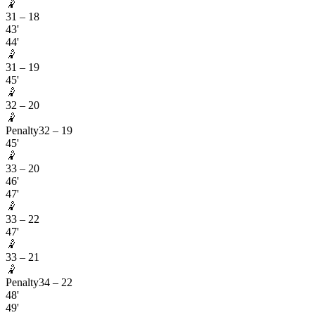
🤾
31
–
18
43'
44'
🤾
31
–
19
45'
🤾
32
–
20
🤾
Penalty
32
–
19
45'
🤾
33
–
20
46'
47'
🤾
33
–
22
47'
🤾
33
–
21
🤾
Penalty
34
–
22
48'
49'