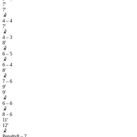
7'
7'
🤾
4
–
4
7'
🤾
4
–
3
8'
🤾
6
–
5
🤾
6
–
4
8'
🤾
7
–
6
9'
9'
🤾
6
–
6
🤾
8
–
6
11'
12'
🤾
Penalty
8
–
7