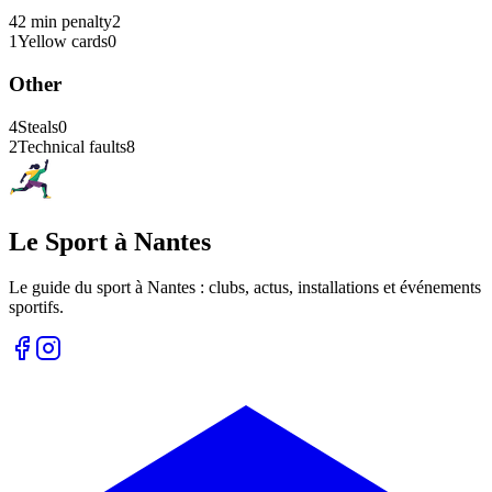
4
2 min penalty
2
1
Yellow cards
0
Other
4
Steals
0
2
Technical faults
8
Le Sport à Nantes
Le guide du sport à
Nantes
: clubs, actus, installations et événements
sportifs.