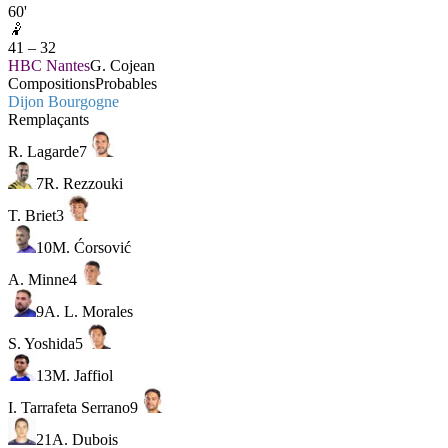
60'
🤾
41
–
32
HBC Nantes
G. Cojean
Compositions
Probables
Dijon Bourgogne
Remplaçants
R. Lagarde
7
7
R. Rezzouki
T. Briet
3
10
M. Ćorsović
A. Minne
4
9
A. L. Morales
S. Yoshida
5
13
M. Jaffiol
I. Tarrafeta Serrano
9
21
A. Dubois