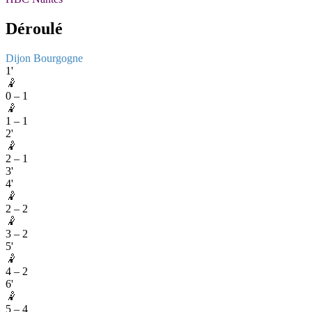
Déroulé
Dijon Bourgogne
1'
🤾
0
–
1
🤾
1
–
1
2'
🤾
2
–
1
3'
4'
🤾
2
–
2
🤾
3
–
2
5'
🤾
4
–
2
6'
🤾
5
–
4