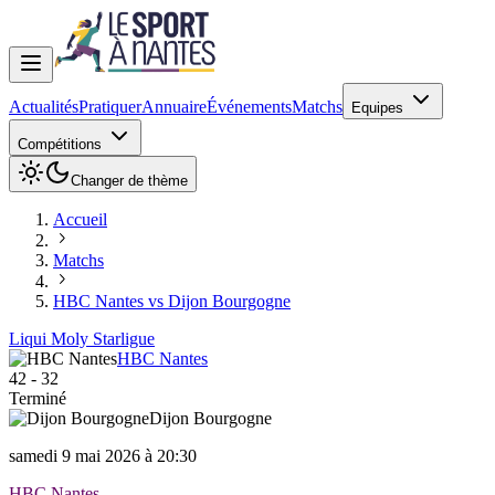
Actualités
Pratiquer
Annuaire
Événements
Matchs
Equipes
Compétitions
Changer de thème
Accueil
Matchs
HBC Nantes vs Dijon Bourgogne
Liqui Moly Starligue
HBC Nantes
42
-
32
Terminé
Dijon Bourgogne
samedi 9 mai 2026 à 20:30
HBC Nantes