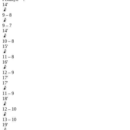
14'
🤾
9
–
8
🤾
9
–
7
14'
🤾
10
–
8
15'
🤾
11
–
8
16'
🤾
12
–
9
17'
17'
🤾
11
–
9
18'
🤾
12
–
10
🤾
13
–
10
19'
🤾