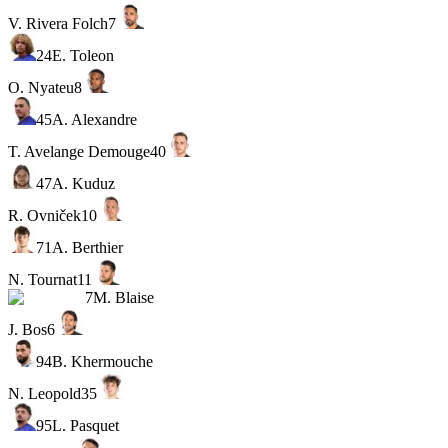
V. Rivera Folch
7
24
E. Toleon
O. Nyateu
8
45
A. Alexandre
T. Avelange Demouge
40
47
A. Kuduz
R. Ovniček
10
71
A. Berthier
N. Tournat
11
7
M. Blaise
J. Bos
6
94
B. Khermouche
N. Leopold
35
95
L. Pasquet