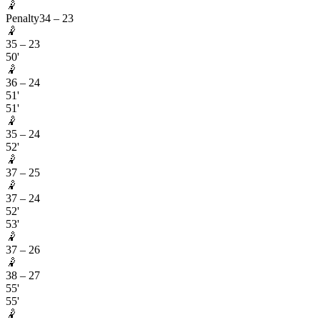
🤾
Penalty
34
–
23
🤾
35
–
23
50'
🤾
36
–
24
51'
51'
🤾
35
–
24
52'
🤾
37
–
25
🤾
37
–
24
52'
53'
🤾
37
–
26
🤾
38
–
27
55'
55'
🤾