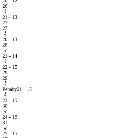
20
–
12
26'
🤾
21
–
13
27'
27'
🤾
20
–
13
28'
🤾
21
–
14
🤾
22
–
15
29'
29'
🤾
Penalty
21
–
15
🤾
23
–
15
30'
🤾
24
–
15
31'
🤾
25
–
15