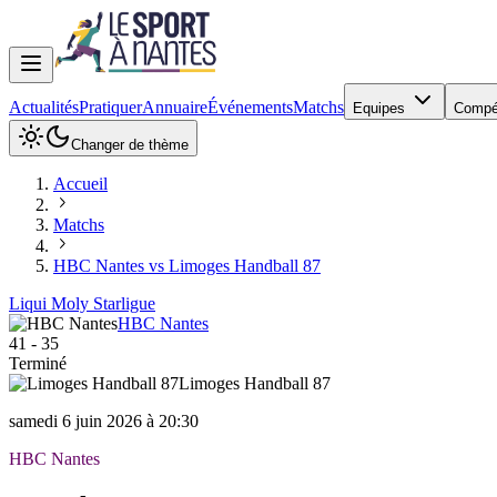
Actualités
Pratiquer
Annuaire
Événements
Matchs
Equipes
Compé
Changer de thème
Accueil
Matchs
HBC Nantes vs Limoges Handball 87
Liqui Moly Starligue
HBC Nantes
41
-
35
Terminé
Limoges Handball 87
samedi 6 juin 2026 à 20:30
HBC Nantes