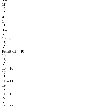
9
–
6
11'
13'
🤾
9
–
8
14'
🤾
9
–
9
🤾
10
–
9
15'
🤾
Penalty
11
–
10
16'
16'
🤾
10
–
10
17'
🤾
11
–
11
19'
🤾
11
–
12
22'
🤾