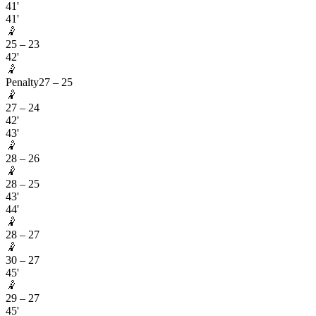
41'
41'
🤾
25
–
23
42'
🤾
Penalty
27
–
25
🤾
27
–
24
42'
43'
🤾
28
–
26
🤾
28
–
25
43'
44'
🤾
28
–
27
🤾
30
–
27
45'
🤾
29
–
27
45'