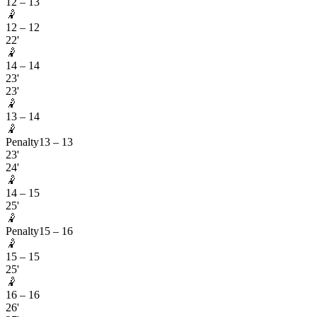
12
–
13
🤾
12
–
12
22'
🤾
14
–
14
23'
23'
🤾
13
–
14
🤾
Penalty
13
–
13
23'
24'
🤾
14
–
15
25'
🤾
Penalty
15
–
16
🤾
15
–
15
25'
🤾
16
–
16
26'