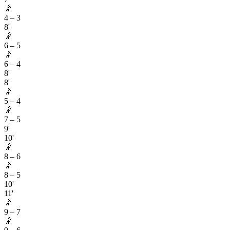
🤾
4
–
3
8'
🤾
6
–
5
🤾
6
–
4
8'
8'
🤾
5
–
4
🤾
7
–
5
9'
10'
🤾
8
–
6
🤾
8
–
5
10'
11'
🤾
9
–
7
🤾