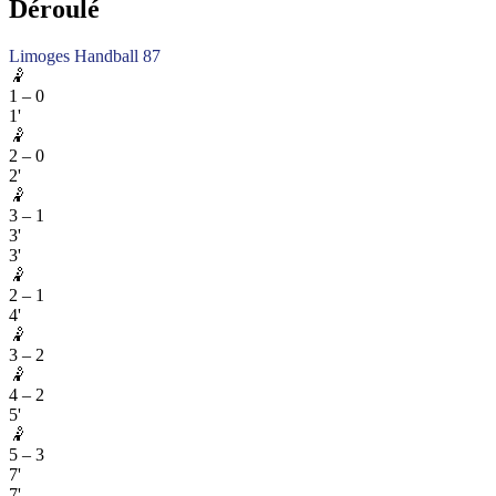
Déroulé
Limoges Handball 87
🤾
1
–
0
1'
🤾
2
–
0
2'
🤾
3
–
1
3'
3'
🤾
2
–
1
4'
🤾
3
–
2
🤾
4
–
2
5'
🤾
5
–
3
7'
7'