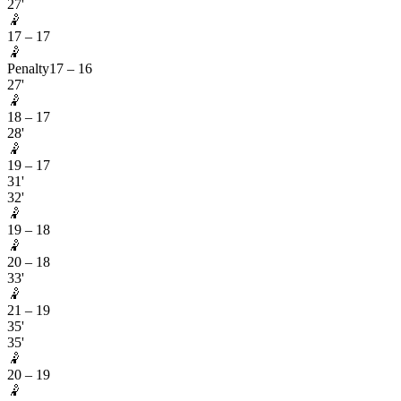
27'
🤾
17
–
17
🤾
Penalty
17
–
16
27'
🤾
18
–
17
28'
🤾
19
–
17
31'
32'
🤾
19
–
18
🤾
20
–
18
33'
🤾
21
–
19
35'
35'
🤾
20
–
19
🤾