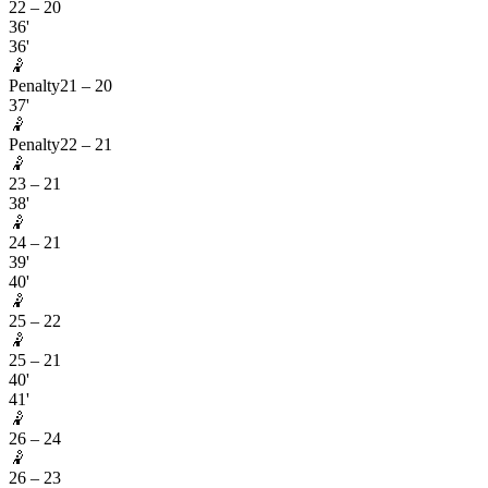
22
–
20
36'
36'
🤾
Penalty
21
–
20
37'
🤾
Penalty
22
–
21
🤾
23
–
21
38'
🤾
24
–
21
39'
40'
🤾
25
–
22
🤾
25
–
21
40'
41'
🤾
26
–
24
🤾
26
–
23