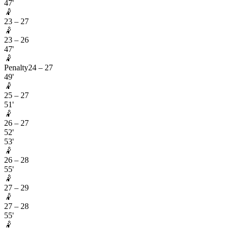
47'
🤾
23
–
27
🤾
23
–
26
47'
🤾
Penalty
24
–
27
49'
🤾
25
–
27
51'
🤾
26
–
27
52'
53'
🤾
26
–
28
55'
🤾
27
–
29
🤾
27
–
28
55'
🤾