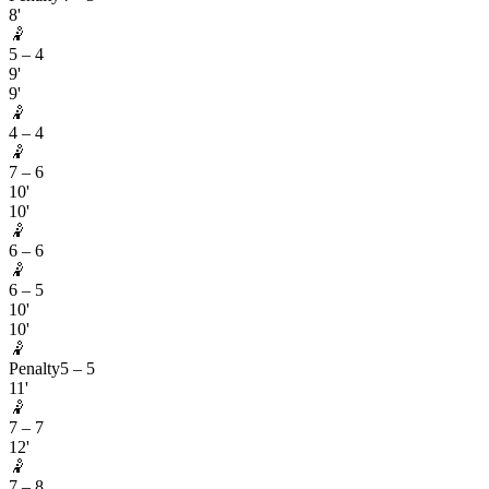
8'
🤾
5
–
4
9'
9'
🤾
4
–
4
🤾
7
–
6
10'
10'
🤾
6
–
6
🤾
6
–
5
10'
10'
🤾
Penalty
5
–
5
11'
🤾
7
–
7
12'
🤾
7
–
8