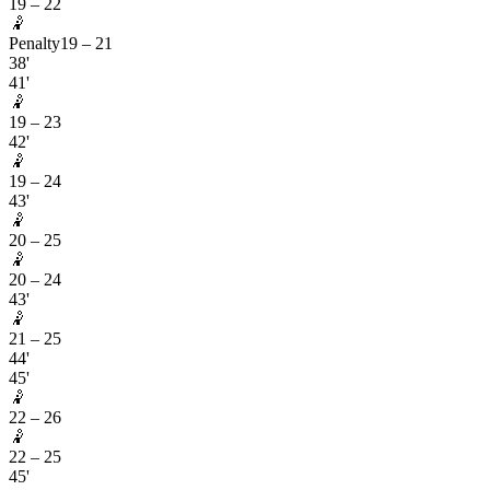
19
–
22
🤾
Penalty
19
–
21
38'
41'
🤾
19
–
23
42'
🤾
19
–
24
43'
🤾
20
–
25
🤾
20
–
24
43'
🤾
21
–
25
44'
45'
🤾
22
–
26
🤾
22
–
25
45'