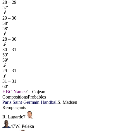
28
–
29
57'
🤾
29
–
30
58'
58'
🤾
28
–
30
🤾
30
–
31
59'
59'
🤾
29
–
31
🤾
31
–
31
60'
HBC Nantes
G. Cojean
Compositions
Probables
Paris Saint-Germain Handball
S. Madsen
Remplaçants
R. Lagarde
7
47
W. Peleka