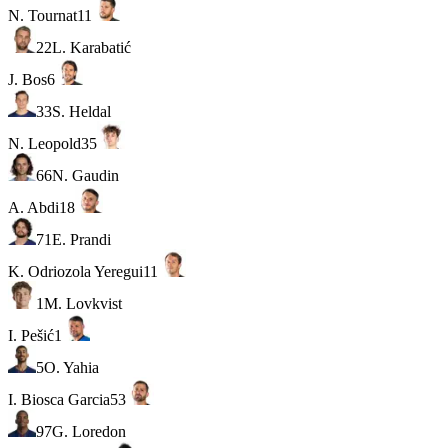
N. Tournat
11
22
L. Karabatić
J. Bos
6
33
S. Heldal
N. Leopold
35
66
N. Gaudin
A. Abdi
18
71
E. Prandi
K. Odriozola Yeregui
11
1
M. Lovkvist
I. Pešić
1
5
O. Yahia
I. Biosca Garcia
53
97
G. Loredon