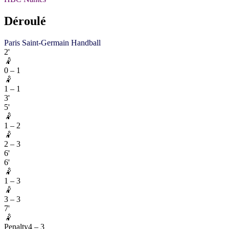
Déroulé
Paris Saint-Germain Handball
2'
🤾
0
–
1
🤾
1
–
1
3'
5'
🤾
1
–
2
🤾
2
–
3
6'
6'
🤾
1
–
3
🤾
3
–
3
7'
🤾
Penalty
4
–
3