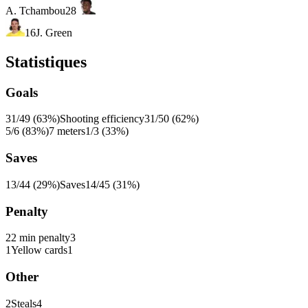
A. Tchambou
28
16
J. Green
Statistiques
Goals
31/49 (63%)
Shooting efficiency
31/50 (62%)
5/6 (83%)
7 meters
1/3 (33%)
Saves
13/44 (29%)
Saves
14/45 (31%)
Penalty
2
2 min penalty
3
1
Yellow cards
1
Other
2
Steals
4