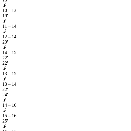
🤾
10
–
13
19'
🤾
11
–
14
🤾
12
–
14
20'
🤾
14
–
15
22'
22'
🤾
13
–
15
🤾
13
–
14
22'
24'
🤾
14
–
16
🤾
15
–
16
25'
🤾