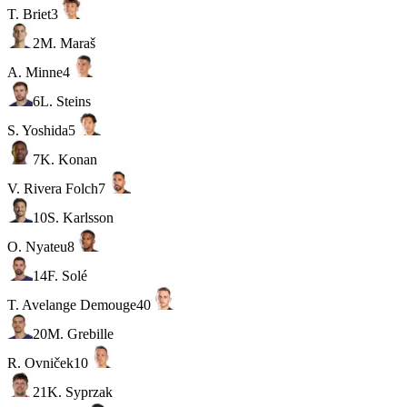
T. Briet
3
2
M. Maraš
A. Minne
4
6
L. Steins
S. Yoshida
5
7
K. Konan
V. Rivera Folch
7
10
S. Karlsson
O. Nyateu
8
14
F. Solé
T. Avelange Demouge
40
20
M. Grebille
R. Ovniček
10
21
K. Syprzak