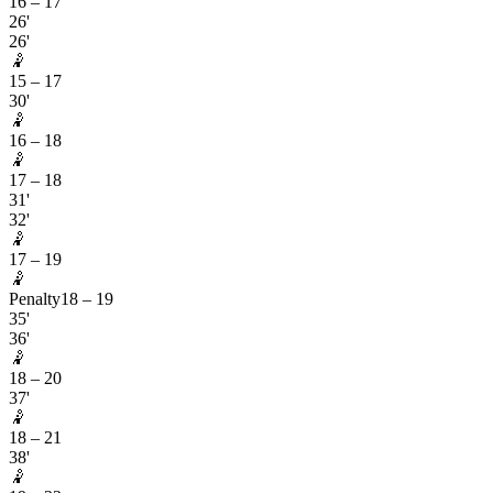
16
–
17
26'
26'
🤾
15
–
17
30'
🤾
16
–
18
🤾
17
–
18
31'
32'
🤾
17
–
19
🤾
Penalty
18
–
19
35'
36'
🤾
18
–
20
37'
🤾
18
–
21
38'
🤾