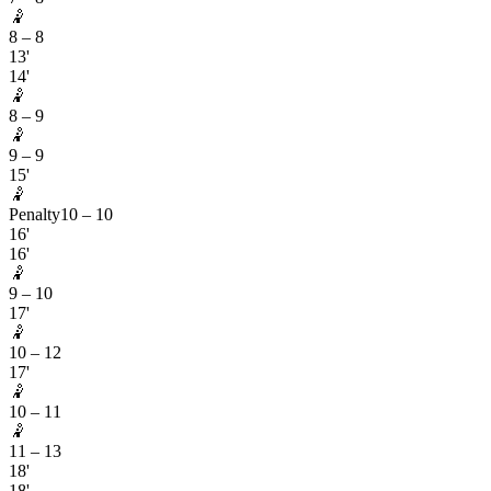
🤾
8
–
8
13'
14'
🤾
8
–
9
🤾
9
–
9
15'
🤾
Penalty
10
–
10
16'
16'
🤾
9
–
10
17'
🤾
10
–
12
17'
🤾
10
–
11
🤾
11
–
13
18'
18'