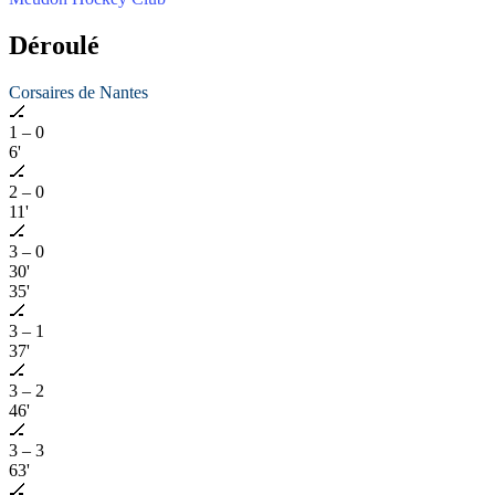
Déroulé
Corsaires de Nantes
🏒
1
–
0
6'
🏒
2
–
0
11'
🏒
3
–
0
30'
35'
🏒
3
–
1
37'
🏒
3
–
2
46'
🏒
3
–
3
63'
🏒