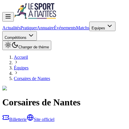
Actualités
Pratiquer
Annuaire
Événements
Matchs
Equipes
Compétitions
Changer de thème
Accueil
Équipes
Corsaires de Nantes
Corsaires de Nantes
Billetterie
Site officiel