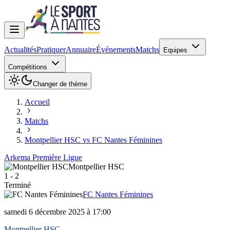
Actualités
Pratiquer
Annuaire
Événements
Matchs
Equipes
Compétitions
Changer de thème
Accueil
Matchs
Montpellier HSC vs FC Nantes Féminines
Arkema Première Ligue
Montpellier HSC
1
-
2
Terminé
FC Nantes Féminines
samedi 6 décembre 2025 à 17:00
Montpellier HSC