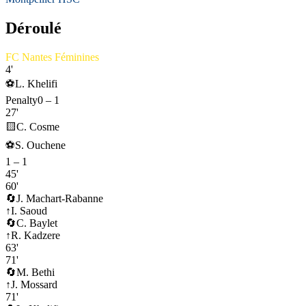
Déroulé
FC Nantes Féminines
4'
⚽
L. Khelifi
Penalty
0
–
1
27'
🟨
C. Cosme
⚽
S. Ouchene
1
–
1
45'
60'
🔄
J. Machart-Rabanne
↑
I. Saoud
🔄
C. Baylet
↑
R. Kadzere
63'
71'
🔄
M. Bethi
↑
J. Mossard
71'