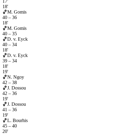
17'
18'
🏀
M. Gomis
40
–
36
18'
🏀
M. Gomis
40
–
35
🏀
D. v. Eyck
40
–
34
18'
🏀
D. v. Eyck
39
–
34
18'
19'
🏀
N. Ngoy
42
–
38
🏀
J. Dossou
42
–
36
19'
🏀
J. Dossou
41
–
36
19'
🏀
L. Bourhis
45
–
40
20'