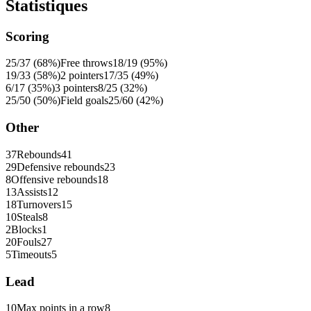
Statistiques
Scoring
25/37 (68%)
Free throws
18/19 (95%)
19/33 (58%)
2 pointers
17/35 (49%)
6/17 (35%)
3 pointers
8/25 (32%)
25/50 (50%)
Field goals
25/60 (42%)
Other
37
Rebounds
41
29
Defensive rebounds
23
8
Offensive rebounds
18
13
Assists
12
18
Turnovers
15
10
Steals
8
2
Blocks
1
20
Fouls
27
5
Timeouts
5
Lead
10
Max points in a row
8