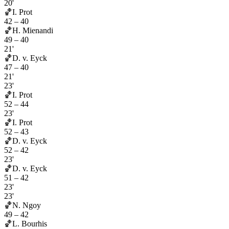
20'
🏀
I. Prot
42
–
40
🏀
H. Mienandi
49
–
40
21'
🏀
D. v. Eyck
47
–
40
21'
23'
🏀
I. Prot
52
–
44
23'
🏀
I. Prot
52
–
43
🏀
D. v. Eyck
52
–
42
23'
🏀
D. v. Eyck
51
–
42
23'
23'
🏀
N. Ngoy
49
–
42
🏀
L. Bourhis