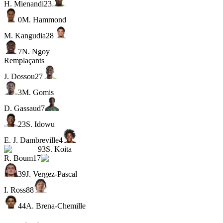
H. Mienandi
23
0
M. Hammond
M. Kangudia
28
7
N. Ngoy
Remplaçants
J. Dossou
27
3
M. Gomis
D. Gassaud
7
23
S. Idowu
E. J. Dambreville
4
93
S. Koita
R. Boum
17
39
J. Vergez-Pascal
I. Ross
88
44
A. Brena-Chemille