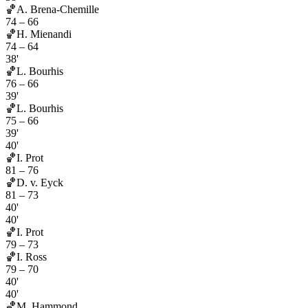
🏀
A. Brena-Chemille
74
–
66
🏀
H. Mienandi
74
–
64
38'
🏀
L. Bourhis
76
–
66
39'
🏀
L. Bourhis
75
–
66
39'
40'
🏀
I. Prot
81
–
76
🏀
D. v. Eyck
81
–
73
40'
40'
🏀
I. Prot
79
–
73
🏀
I. Ross
79
–
70
40'
40'
🏀
M. Hammond