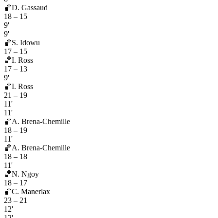
🏀
D. Gassaud
18
–
15
9'
9'
🏀
S. Idowu
17
–
15
🏀
I. Ross
17
–
13
9'
🏀
I. Ross
21
–
19
11'
11'
🏀
A. Brena-Chemille
18
–
19
11'
🏀
A. Brena-Chemille
18
–
18
11'
🏀
N. Ngoy
18
–
17
🏀
C. Manerlax
23
–
21
12'
12'