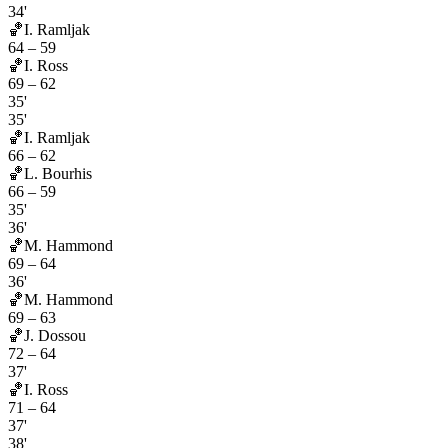
34'
🏀
I. Ramljak
64
–
59
🏀
I. Ross
69
–
62
35'
35'
🏀
I. Ramljak
66
–
62
🏀
L. Bourhis
66
–
59
35'
36'
🏀
M. Hammond
69
–
64
36'
🏀
M. Hammond
69
–
63
🏀
J. Dossou
72
–
64
37'
🏀
I. Ross
71
–
64
37'
38'