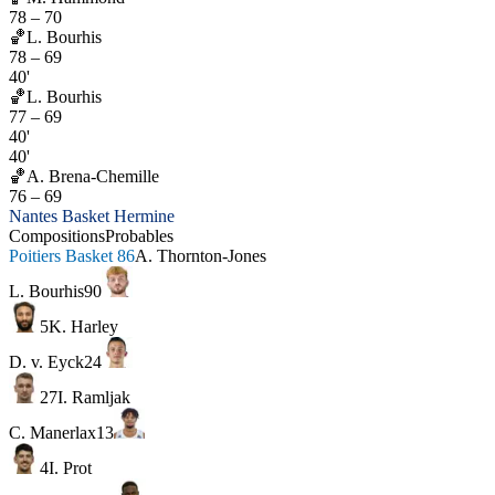
78
–
70
🏀
L. Bourhis
78
–
69
40'
🏀
L. Bourhis
77
–
69
40'
40'
🏀
A. Brena-Chemille
76
–
69
Nantes Basket Hermine
Compositions
Probables
Poitiers Basket 86
A. Thornton-Jones
L. Bourhis
90
5
K. Harley
D. v. Eyck
24
27
I. Ramljak
C. Manerlax
13
4
I. Prot