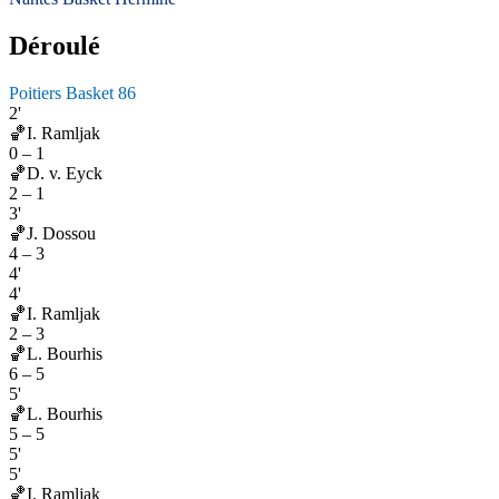
Déroulé
Poitiers Basket 86
2'
🏀
I. Ramljak
0
–
1
🏀
D. v. Eyck
2
–
1
3'
🏀
J. Dossou
4
–
3
4'
4'
🏀
I. Ramljak
2
–
3
🏀
L. Bourhis
6
–
5
5'
🏀
L. Bourhis
5
–
5
5'
5'
🏀
I. Ramljak