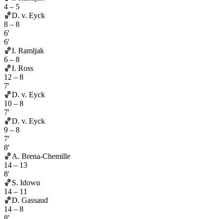
4
–
5
🏀
D. v. Eyck
8
–
8
6'
6'
🏀
I. Ramljak
6
–
8
🏀
I. Ross
12
–
8
7'
🏀
D. v. Eyck
10
–
8
7'
🏀
D. v. Eyck
9
–
8
7'
8'
🏀
A. Brena-Chemille
14
–
13
8'
🏀
S. Idowu
14
–
11
🏀
D. Gassaud
14
–
8
8'