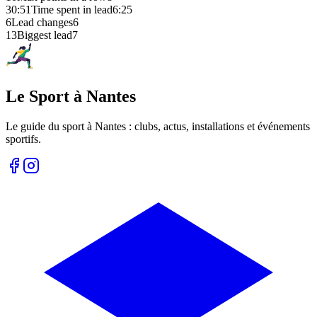
30:51
Time spent in lead
6:25
6
Lead changes
6
13
Biggest lead
7
Le Sport à Nantes
Le guide du sport à
Nantes
: clubs, actus, installations et événements
sportifs.