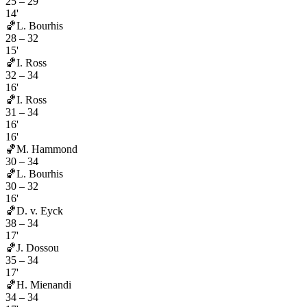
25
–
29
14'
🏀
L. Bourhis
28
–
32
15'
🏀
I. Ross
32
–
34
16'
🏀
I. Ross
31
–
34
16'
16'
🏀
M. Hammond
30
–
34
🏀
L. Bourhis
30
–
32
16'
🏀
D. v. Eyck
38
–
34
17'
🏀
J. Dossou
35
–
34
17'
🏀
H. Mienandi
34
–
34