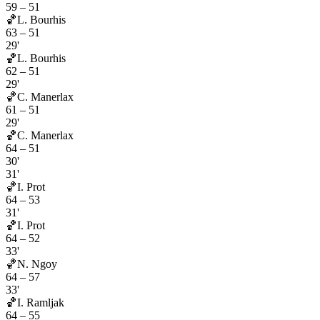
59
–
51
🏀
L. Bourhis
63
–
51
29'
🏀
L. Bourhis
62
–
51
29'
🏀
C. Manerlax
61
–
51
29'
🏀
C. Manerlax
64
–
51
30'
31'
🏀
I. Prot
64
–
53
31'
🏀
I. Prot
64
–
52
33'
🏀
N. Ngoy
64
–
57
33'
🏀
I. Ramljak
64
–
55