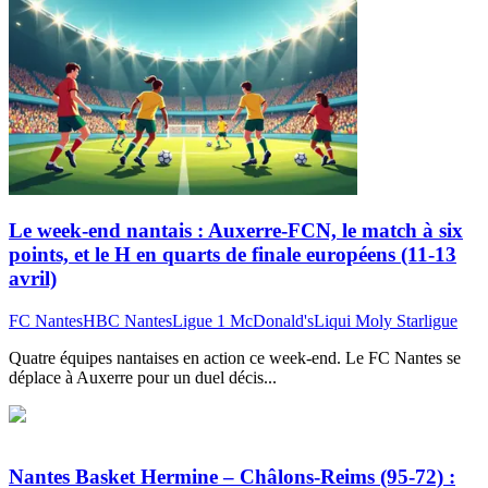
Le week-end nantais : Auxerre-FCN, le match à six
points, et le H en quarts de finale européens (11-13
avril)
FC Nantes
HBC Nantes
Ligue 1 McDonald's
Liqui Moly Starligue
Quatre équipes nantaises en action ce week-end. Le FC Nantes se
déplace à Auxerre pour un duel décis...
Nantes Basket Hermine – Châlons-Reims (95-72) :