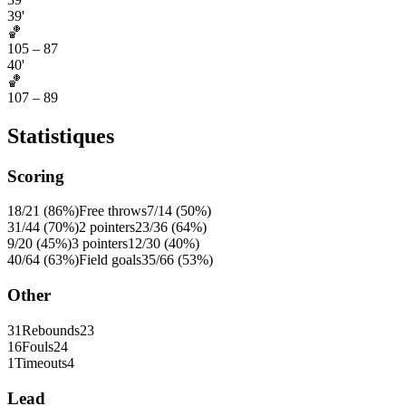
39'
🏀
105
–
87
40'
🏀
107
–
89
Statistiques
Scoring
18/21 (86%)
Free throws
7/14 (50%)
31/44 (70%)
2 pointers
23/36 (64%)
9/20 (45%)
3 pointers
12/30 (40%)
40/64 (63%)
Field goals
35/66 (53%)
Other
31
Rebounds
23
16
Fouls
24
1
Timeouts
4
Lead