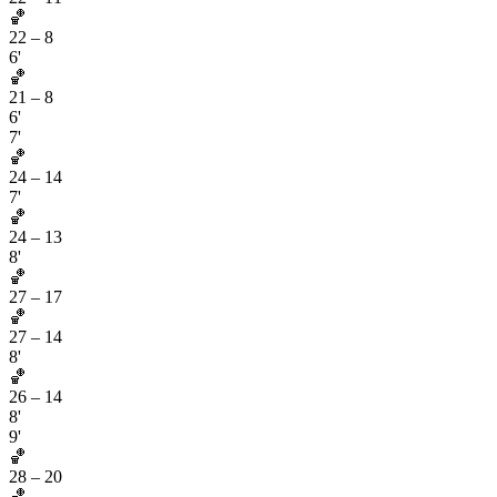
🏀
22
–
8
6'
🏀
21
–
8
6'
7'
🏀
24
–
14
7'
🏀
24
–
13
8'
🏀
27
–
17
🏀
27
–
14
8'
🏀
26
–
14
8'
9'
🏀
28
–
20
🏀