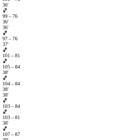
36'
🏀
99
–
76
36'
36'
🏀
97
–
76
37'
🏀
101
–
81
🏀
105
–
84
38'
🏀
104
–
84
38'
38'
🏀
103
–
84
🏀
103
–
81
38'
🏀
107
–
87
39'