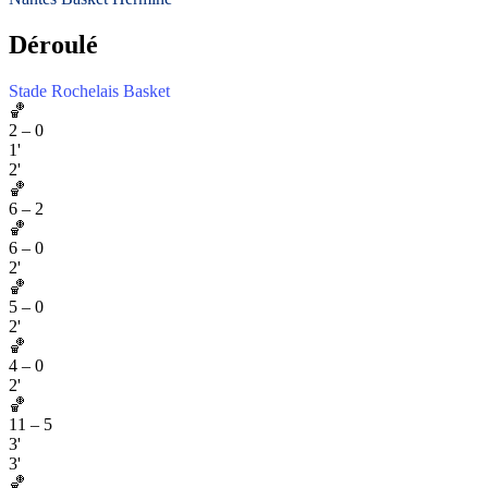
Déroulé
Stade Rochelais Basket
🏀
2
–
0
1'
2'
🏀
6
–
2
🏀
6
–
0
2'
🏀
5
–
0
2'
🏀
4
–
0
2'
🏀
11
–
5
3'
3'
🏀