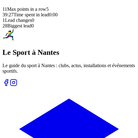
11
Max points in a row
5
39:27
Time spent in lead
0:00
1
Lead changes
0
28
Biggest lead
0
Le Sport à Nantes
Le guide du sport à
Nantes
: clubs, actus, installations et événements
sportifs.