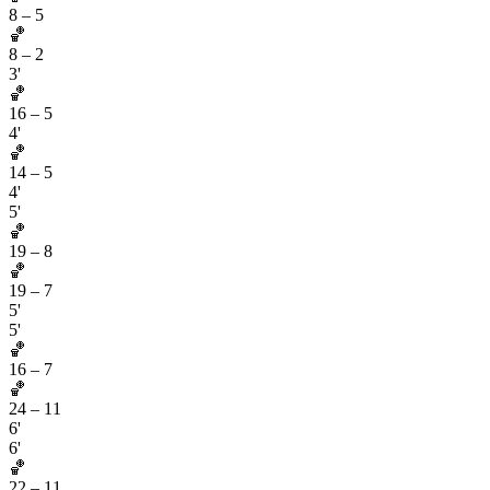
8
–
5
🏀
8
–
2
3'
🏀
16
–
5
4'
🏀
14
–
5
4'
5'
🏀
19
–
8
🏀
19
–
7
5'
5'
🏀
16
–
7
🏀
24
–
11
6'
6'
🏀
22
–
11