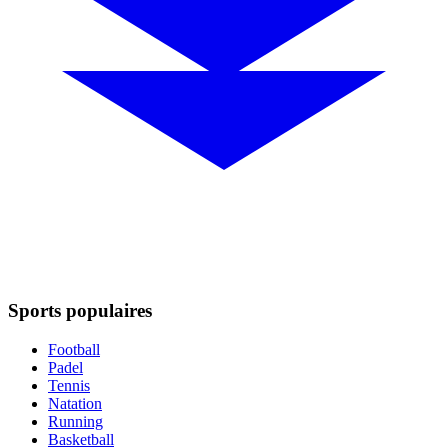
Sports populaires
Football
Padel
Tennis
Natation
Running
Basketball