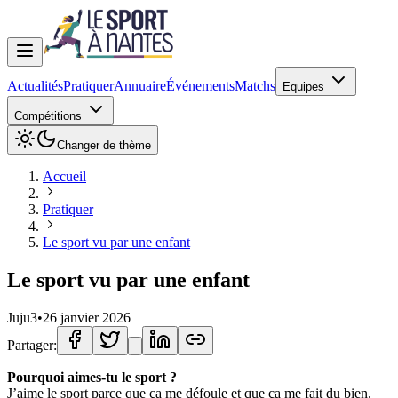
Actualités
Pratiquer
Annuaire
Événements
Matchs
Equipes
Compétitions
Changer de thème
Accueil
Pratiquer
Le sport vu par une enfant
Le sport vu par une enfant
Juju3
•
26 janvier 2026
Partager:
Pourquoi aimes-tu le sport ?
J’aime le sport parce que ça me défoule et que ça me fait du bien.