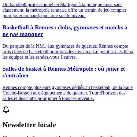
Du handball professionnel en Starligue à la pratique loisir sans
classement, la métropole rennaise offre un terrain de jeu complet
pour jouer au hand, quel que soit le niveau.
Basketball à Rennes : clubs, gymnases et matchs à
ne pas manquer
Du parquet de la NM1 aux gymnases de quartier, Rennes compte
trois clubs de basketball pour tous les niveaux. Le point sur les lieux,
les équipes et les rendez-vous à suivre.
Salles de basket à Rennes Métropole : où jouer et
s'entraîner
Rennes compte plusieurs gymnases dédiés au basketball, de la Salle
Colette-Besson aux équipements de quartier. Tour d'horizon des
salles et des clubs pour jouer à tous les niveaux.
Newsletter locale