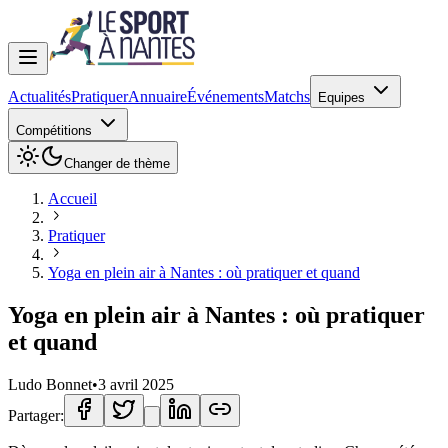
Actualités
Pratiquer
Annuaire
Événements
Matchs
Equipes
Compétitions
Changer de thème
Accueil
Pratiquer
Yoga en plein air à Nantes : où pratiquer et quand
Yoga en plein air à Nantes : où pratiquer
et quand
Ludo Bonnet
•
3 avril 2025
Partager: