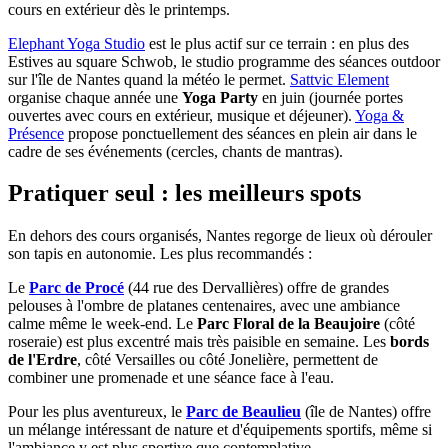
cours en extérieur dès le printemps.
Elephant Yoga Studio
est le plus actif sur ce terrain : en plus des
Estives au square Schwob, le studio programme des séances outdoor
sur l'île de Nantes quand la météo le permet.
Sattvic Element
organise chaque année une
Yoga Party
en juin (journée portes
ouvertes avec cours en extérieur, musique et déjeuner).
Yoga &
Présence
propose ponctuellement des séances en plein air dans le
cadre de ses événements (cercles, chants de mantras).
Pratiquer seul : les meilleurs spots
En dehors des cours organisés, Nantes regorge de lieux où dérouler
son tapis en autonomie. Les plus recommandés :
Le
Parc de Procé
(44 rue des Dervallières) offre de grandes
pelouses à l'ombre de platanes centenaires, avec une ambiance
calme même le week-end. Le
Parc Floral de la Beaujoire
(côté
roseraie) est plus excentré mais très paisible en semaine. Les
bords
de l'Erdre
, côté Versailles ou côté Jonelière, permettent de
combiner une promenade et une séance face à l'eau.
Pour les plus aventureux, le
Parc de Beaulieu
(île de Nantes) offre
un mélange intéressant de nature et d'équipements sportifs, même si
l'ambiance y est plus sportive que contemplative.