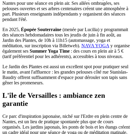
Nantes pour une séance en plein air. Ses allées ombragées, ses
pelouses ouvertes et ses arbres centenaires créent une atmosphère à
part. Plusieurs enseignants indépendants y organisent des séances
pendant l'été.
En 2025,
Épopée Souterraine
(menée par Lucilia) y programmait
des séances hebdomadaires tous les jeudis de juin à fin août, au
Jardin des Plantes, de 10h à 11h15 (automassage, yoga et
méditation, sur inscription via Billetweb).
NAVA YOGA
y organise
également ses
Summer Yoga Time
: des cours en plein air à 5 €
(tarif préférentiel pour les adhérents), accessibles à tous niveaux.
Le Jardin des Plantes est aussi un excellent spot pour pratiquer seul
le matin, avant l'affluence : les grandes pelouses côté rue Stanislas-
Baudry offrent suffisamment d'espace pour dérouler son tapis sans
gêner les promeneurs.
L'île de Versailles : ambiance zen
garantie
Ce parc d'inspiration japonaise, niché sur l'Erdre en plein centre de
Nantes, est un lieu de pratique spontanée plus que de cours
organisés. Les jardins japonais, les ponts de bois et les étangs créent
un cadre idéal pour une séance de yoga ou de méditation matinale,