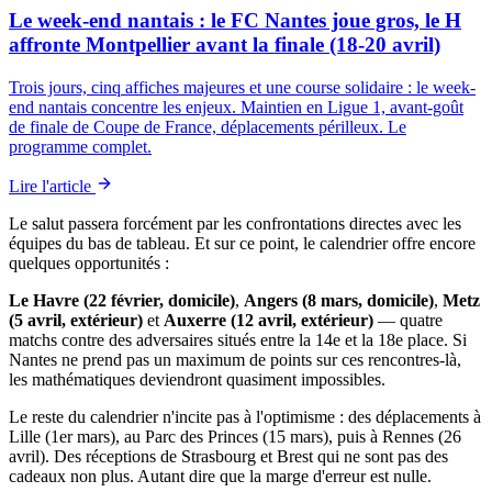
Le week-end nantais : le FC Nantes joue gros, le H
affronte Montpellier avant la finale (18-20 avril)
Trois jours, cinq affiches majeures et une course solidaire : le week-
end nantais concentre les enjeux. Maintien en Ligue 1, avant-goût
de finale de Coupe de France, déplacements périlleux. Le
programme complet.
Lire l'article
Le salut passera forcément par les confrontations directes avec les
équipes du bas de tableau. Et sur ce point, le calendrier offre encore
quelques opportunités :
Le Havre (22 février, domicile)
,
Angers (8 mars, domicile)
,
Metz
(5 avril, extérieur)
et
Auxerre (12 avril, extérieur)
— quatre
matchs contre des adversaires situés entre la 14e et la 18e place. Si
Nantes ne prend pas un maximum de points sur ces rencontres-là,
les mathématiques deviendront quasiment impossibles.
Le reste du calendrier n'incite pas à l'optimisme : des déplacements à
Lille (1er mars), au Parc des Princes (15 mars), puis à Rennes (26
avril). Des réceptions de Strasbourg et Brest qui ne sont pas des
cadeaux non plus. Autant dire que la marge d'erreur est nulle.