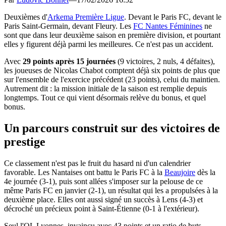
Deuxièmes d'
Arkema Première Ligue
. Devant le Paris FC, devant le
Paris Saint-Germain, devant Fleury. Les
FC Nantes Féminines
ne
sont que dans leur deuxième saison en première division, et pourtant
elles y figurent déjà parmi les meilleures. Ce n'est pas un accident.
Avec
29 points après 15 journées
(9 victoires, 2 nuls, 4 défaites),
les joueuses de Nicolas Chabot comptent déjà six points de plus que
sur l'ensemble de l'exercice précédent (23 points), celui du maintien.
Autrement dit : la mission initiale de la saison est remplie depuis
longtemps. Tout ce qui vient désormais relève du bonus, et quel
bonus.
Un parcours construit sur des victoires de
prestige
Ce classement n'est pas le fruit du hasard ni d'un calendrier
favorable. Les Nantaises ont battu le Paris FC à la
Beaujoire
dès la
4e journée (3-1), puis sont allées s'imposer sur la pelouse de ce
même Paris FC en janvier (2-1), un résultat qui les a propulsées à la
deuxième place. Elles ont aussi signé un succès à Lens (4-3) et
décroché un précieux point à Saint-Étienne (0-1 à l'extérieur).
Seul l'OL Lyonnes, invaincu avec 43 points et un ratio de buts