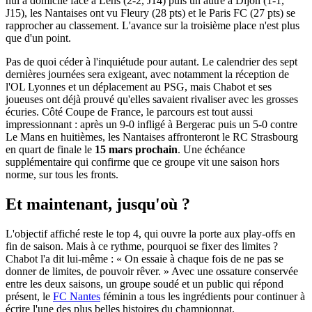
nul à domicile face à Lens (2-2, J14) puis un autre à Dijon (1-1,
J15), les Nantaises ont vu Fleury (28 pts) et le Paris FC (27 pts) se
rapprocher au classement. L'avance sur la troisième place n'est plus
que d'un point.
Pas de quoi céder à l'inquiétude pour autant. Le calendrier des sept
dernières journées sera exigeant, avec notamment la réception de
l'OL Lyonnes et un déplacement au PSG, mais Chabot et ses
joueuses ont déjà prouvé qu'elles savaient rivaliser avec les grosses
écuries. Côté Coupe de France, le parcours est tout aussi
impressionnant : après un 9-0 infligé à Bergerac puis un 5-0 contre
Le Mans en huitièmes, les Nantaises affronteront le RC Strasbourg
en quart de finale le
15 mars prochain
. Une échéance
supplémentaire qui confirme que ce groupe vit une saison hors
norme, sur tous les fronts.
Et maintenant, jusqu'où ?
L'objectif affiché reste le top 4, qui ouvre la porte aux play-offs en
fin de saison. Mais à ce rythme, pourquoi se fixer des limites ?
Chabot l'a dit lui-même : « On essaie à chaque fois de ne pas se
donner de limites, de pouvoir rêver. » Avec une ossature conservée
entre les deux saisons, un groupe soudé et un public qui répond
présent, le
FC Nantes
féminin a tous les ingrédients pour continuer à
écrire l'une des plus belles histoires du championnat.