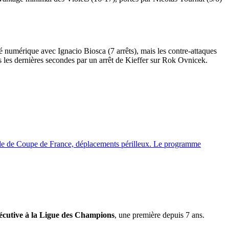
té numérique avec Ignacio Biosca (7 arrêts), mais les contre-attaques
s les dernières secondes par un arrêt de Kieffer sur Rok Ovnicek.
inale de Coupe de France, déplacements périlleux. Le programme
sécutive à la Ligue des Champions
, une première depuis 7 ans.