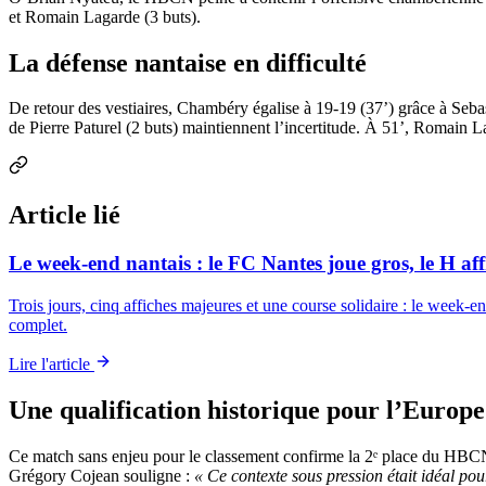
et Romain Lagarde (3 buts).
La défense nantaise en difficulté
De retour des vestiaires, Chambéry égalise à 19-19 (37’) grâce à Sebas
de Pierre Paturel (2 buts) maintiennent l’incertitude. À 51’, Romain 
Article lié
Le week-end nantais : le FC Nantes joue gros, le H aff
Trois jours, cinq affiches majeures et une course solidaire : le week
complet.
Lire l'article
Une qualification historique pour l’Europe
Ce match sans enjeu pour le classement confirme la 2ᵉ place du HBCN
Grégory Cojean souligne :
« Ce contexte sous pression était idéal po