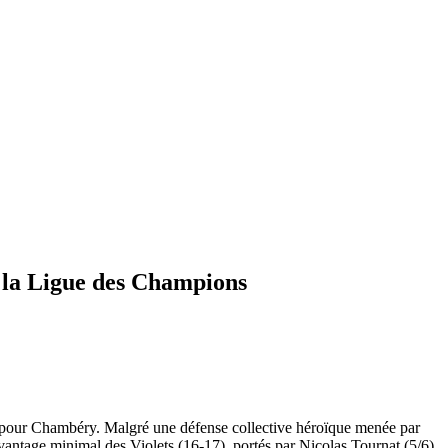
r la Ligue des Champions
sifs pour Chambéry. Malgré une défense collective héroïque menée par
ntage minimal des Violets (16-17), portés par Nicolas Tournat (5/6)