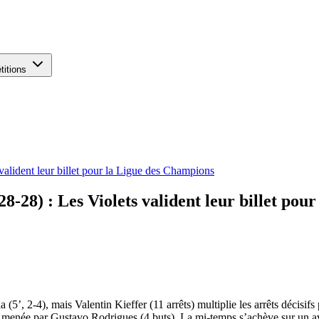
titions
alident leur billet pour la Ligue des Champions
-28) : Les Violets valident leur billet pou
 (5’, 2-4), mais Valentin Kieffer (11 arrêts) multiplie les arrêts déci
enée par Gustavo Rodrigues (4 buts). La mi-temps s’achève sur un ava