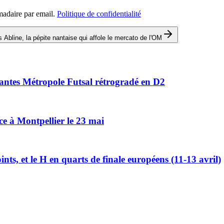
madaire par email.
Politique de confidentialité
s Abline, la pépite nantaise qui affole le mercato de l'OM
Nantes Métropole Futsal rétrogradé en D2
ce à Montpellier le 23 mai
ts, et le H en quarts de finale européens (11-13 avril)