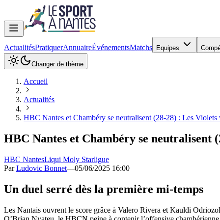
Actualités
Pratiquer
Annuaire
Événements
Matchs
Equipes
Compé
Changer de thème
Accueil
Actualités
HBC Nantes et Chambéry se neutralisent (28-28) : Les Violets v
HBC Nantes et Chambéry se neutralisent (28
HBC Nantes
Liqui Moly Starligue
Par
Ludovic Bonnet
—
05/06/2025 16:00
Un duel serré dès la première mi-temps
Les Nantais ouvrent le score grâce à Valero Rivera et Kauldi Odriozola
O’Brian Nyateu, le HBCN peine à contenir l’offensive chambérienne m