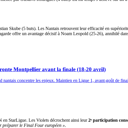
tian Skube (5 buts). Les Nantais retrouvent leur efficacité en supériori
Lagarde offre un avantage décisif à Noam Leopold (25-26), annihilé dan
ronte Montpellier avant la finale (18-20 avril)
-end nantais concentre les enjeux. Maintien en Ligue 1, avant-goût de f
 en StarLigue. Les Violets décrochent ainsi leur
2ᵉ participation con
ur préparer le Final Four européen »
.