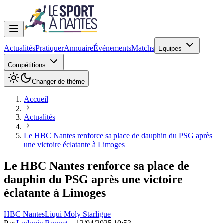
Actualités
Pratiquer
Annuaire
Événements
Matchs
Equipes
Compétitions
Changer de thème
Accueil
Actualités
Le HBC Nantes renforce sa place de dauphin du PSG après
une victoire éclatante à Limoges
Le HBC Nantes renforce sa place de
dauphin du PSG après une victoire
éclatante à Limoges
HBC Nantes
Liqui Moly Starligue
Par
Ludovic Bonnet
—
12/04/2025 10:53