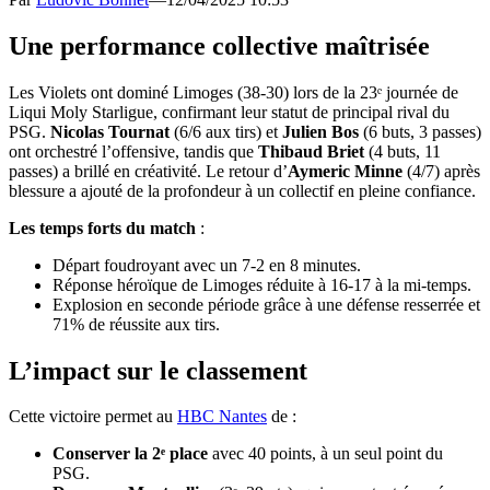
Une performance collective maîtrisée
Les Violets ont dominé Limoges (38-30) lors de la 23ᵉ journée de
Liqui Moly Starligue, confirmant leur statut de principal rival du
PSG.
Nicolas Tournat
(6/6 aux tirs) et
Julien Bos
(6 buts, 3 passes)
ont orchestré l’offensive, tandis que
Thibaud Briet
(4 buts, 11
passes) a brillé en créativité. Le retour d’
Aymeric Minne
(4/7) après
blessure a ajouté de la profondeur à un collectif en pleine confiance.
Les temps forts du match
:
Départ foudroyant avec un 7-2 en 8 minutes.
Réponse héroïque de Limoges réduite à 16-17 à la mi-temps.
Explosion en seconde période grâce à une défense resserrée et
71% de réussite aux tirs.
L’impact sur le classement
Cette victoire permet au
HBC Nantes
de :
Conserver la 2ᵉ place
avec 40 points, à un seul point du
PSG.