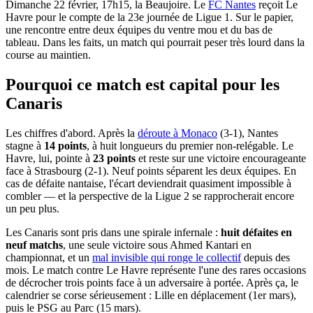
Dimanche 22 février, 17h15, la Beaujoire. Le
FC Nantes
reçoit Le
Havre pour le compte de la 23e journée de Ligue 1. Sur le papier,
une rencontre entre deux équipes du ventre mou et du bas de
tableau. Dans les faits, un match qui pourrait peser très lourd dans la
course au maintien.
Pourquoi ce match est capital pour les
Canaris
Les chiffres d'abord. Après la
déroute à Monaco
(3-1), Nantes
stagne à
14 points
, à huit longueurs du premier non-relégable. Le
Havre, lui, pointe à
23 points
et reste sur une victoire encourageante
face à Strasbourg (2-1). Neuf points séparent les deux équipes. En
cas de défaite nantaise, l'écart deviendrait quasiment impossible à
combler — et la perspective de la Ligue 2 se rapprocherait encore
un peu plus.
Les Canaris sont pris dans une spirale infernale :
huit défaites en
neuf matchs
, une seule victoire sous Ahmed Kantari en
championnat, et un
mal invisible qui ronge le collectif
depuis des
mois. Le match contre Le Havre représente l'une des rares occasions
de décrocher trois points face à un adversaire à portée. Après ça, le
calendrier se corse sérieusement : Lille en déplacement (1er mars),
puis le PSG au Parc (15 mars).