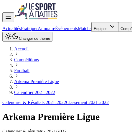
Actualités
Pratiquer
Annuaire
Événements
Matchs
Equipes
Compé
Changer de thème
Accueil
Compétitions
Football
Arkema Première Ligue
Calendrier 2021-2022
Calendrier & Résultats 2021-2022
Classement 2021-2022
Arkema Première Ligue
Calendrier & résultats ·
2021
/
2022