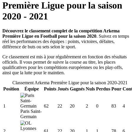
Première Ligue
pour la saison
2020
-
2021
Découvrez le classement complet de la compétition Arkema
Première Ligue en Football pour la saison 2020
. Suivez en temps
réel les performances des équipes : points, victoires, défaites,
différence de buts ou sets selon le sport.
Ce classement est mis à jour régulièrement en fonction des résultats
officiels. Il vous permet de suivre la course au titre, les places
qualificatives pour les compétitions européennes ou les play-offs,
ainsi que la lutte pour le maintien.
Classement
Arkema Première Ligue
pour la saison
2020
-
2021
Position
Équipe
Points
Joués
Gagnés
Nuls
Perdus
Pour
Cont
1
62
22
20
2
0
83
4
Paris Saint-
Germain
2
61
22
20
1
1
78
6