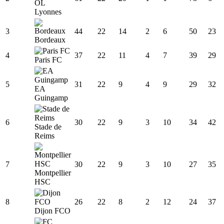
OL
Lyonnes
3
44
22
14
2
6
50
23
Bordeaux
4
37
22
11
4
7
39
29
Paris FC
5
31
22
9
4
9
29
32
EA
Guingamp
6
30
22
9
3
10
34
42
Stade de
Reims
7
30
22
9
3
10
27
35
Montpellier
HSC
8
26
22
8
2
12
24
37
Dijon FCO