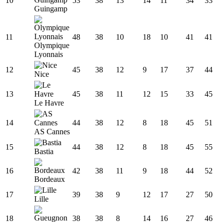
10
53
38
13
14
11
34
33
Guingamp
11
48
38
10
18
10
41
41
Olympique
Lyonnais
12
45
38
12
9
17
37
44
Nice
13
45
38
11
12
15
33
45
Le Havre
14
44
38
12
8
18
45
51
AS Cannes
15
44
38
12
8
18
45
55
Bastia
16
42
38
11
9
18
44
52
Bordeaux
17
39
38
9
12
17
27
50
Lille
18
38
38
8
14
16
27
46