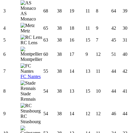
3
68
38
19
11
8
64
39
AS
Monaco
4
65
38
18
11
9
42
30
Metz
5
63
38
16
15
7
45
31
RC Lens
6
60
38
17
9
12
51
40
Montpellier
7
55
38
14
13
11
44
42
FC Nantes
8
54
38
13
15
10
44
41
Stade
Rennais
9
54
38
14
12
12
46
44
RC
Strasbourg