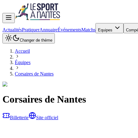
Actualités
Pratiquer
Annuaire
Événements
Matchs
Equipes
Compé
Changer de thème
Accueil
Équipes
Corsaires de Nantes
Corsaires de Nantes
Billetterie
Site officiel