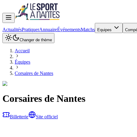
Actualités
Pratiquer
Annuaire
Événements
Matchs
Equipes
Compé
Changer de thème
Accueil
Équipes
Corsaires de Nantes
Corsaires de Nantes
Billetterie
Site officiel