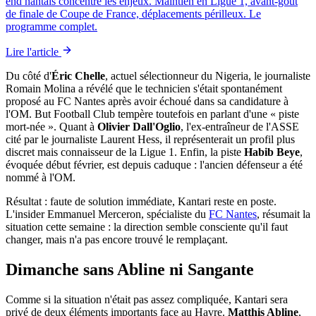
end nantais concentre les enjeux. Maintien en Ligue 1, avant-goût
de finale de Coupe de France, déplacements périlleux. Le
programme complet.
Lire l'article
Du côté d'
Éric Chelle
, actuel sélectionneur du Nigeria, le journaliste
Romain Molina a révélé que le technicien s'était spontanément
proposé au FC Nantes après avoir échoué dans sa candidature à
l'OM. But Football Club tempère toutefois en parlant d'une « piste
mort-née ». Quant à
Olivier Dall'Oglio
, l'ex-entraîneur de l'ASSE
cité par le journaliste Laurent Hess, il représenterait un profil plus
discret mais connaisseur de la Ligue 1. Enfin, la piste
Habib Beye
,
évoquée début février, est depuis caduque : l'ancien défenseur a été
nommé à l'OM.
Résultat : faute de solution immédiate, Kantari reste en poste.
L'insider Emmanuel Merceron, spécialiste du
FC Nantes
, résumait la
situation cette semaine : la direction semble consciente qu'il faut
changer, mais n'a pas encore trouvé le remplaçant.
Dimanche sans Abline ni Sangante
Comme si la situation n'était pas assez compliquée, Kantari sera
privé de deux éléments importants face au Havre.
Matthis Abline
,