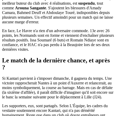
meilleur buteur du club avec 4 réalisations, est
suspendu
, tout
comme
Arouna Sangante
. S'ajoutent les blessures d'Amady
Camara, Bahmed Deuff et Abdoulaye Touré, indisponibles depuis
plusieurs semaines. Un effectif amoindri pour un match qui ne laisse
aucune marge d'erreur.
En face, Le Havre n'a rien d'un adversaire commode. 13e avec 26
points, les Normands sont en forme et viennent d'enchaîner plusieurs
résultats positifs. Issa Soumaré (6 buts) et Romain Ndiaye sont en
confiance, et le HAC n'a pas perdu à la Beaujoire lors de ses deux
dernières visites.
Le match de la dernière chance, et après
?
Si Kantari parvient à s'imposer dimanche, il gagnera du temps. Une
victoire rapprocherait Nantes à un point d'Auxerre et relancerait, au
moins symboliquement, la course au barrage. Mais en cas de défaite
(la sixième d'affilée), il paraît difficile d'imaginer qu'il soit encore sur
le banc la semaine suivante pour le déplacement à Lille (J24).
Les supporters, eux, sont partagés. Selon L'Équipe, les cadres du
vestiaire soutiennent encore Kantari, qui n'a pas démérité
humainement. Reste que dans un club où douze entraîneurs ont