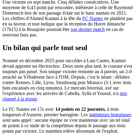
Une victoire en sept matchs. Cinq défaites consécutives. Une
moyenne de 0,43 point par rencontre, inférieure à celle de Raymond
Domenech lors de son passage éclair sur le banc nantais en 2021.
Les chiffres d'Ahmed Kantari à la tête du
FC Nantes
ne plaident pas
en sa faveur, et tout indique que la réception du Havre dimanche
(17h15) à la Beaujoire pourrait être
son dernier match
en cas de
nouveau faux pas.
Un bilan qui parle tout seul
Nommé en décembre 2025 pour succéder à Luis Castro, Kantari
devait apporter un électrochoc. Deux mois plus tard, le courant n'est
toujours pas passé. Son unique victoire remonte au 4 janvier, un 2-0
arraché au Vélodrome face à l'OM. Depuis, c'est le néant : défaites
contre Rennes, Lille, Lyon, Strasbourg puis Monaco (3-1 avec trois
buts encaissés en cinq minutes). Le mercato hivernal, axé sur
l'expérience avec les arrivées de Cabella, Sylla et Yousuf, n'a
rien
changé à la donne
.
Le FC Nantes est 17e avec
14 points en 22 journées
, à trois
longueurs d'Auxerre, premier barragiste. Les
statistiques historiques
sont sans appel : aucune équipe ne s'est maintenue avec un tel total
de points à ce stade de la compétition depuis le passage aux trois
points par victoire. Le maintien relève désormais de l'exploit.