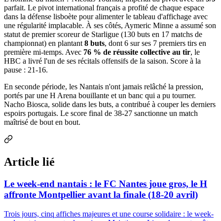
parfait. Le pivot international français a profité de chaque espace
dans la défense lisboète pour alimenter le tableau d'affichage avec
une régularité implacable. À ses côtés, Aymeric Minne a assumé son
statut de premier scoreur de Starligue (130 buts en 17 matchs de
championnat) en plantant
8 buts
, dont 6 sur ses 7 premiers tirs en
première mi-temps. Avec
76 % de réussite collective au tir
, le
HBC a livré l'un de ses récitals offensifs de la saison. Score à la
pause : 21-16.
En seconde période, les Nantais n'ont jamais relâché la pression,
portés par une H Arena bouillante et un banc qui a pu tourner.
Nacho Biosca, solide dans les buts, a contribué à couper les derniers
espoirs portugais. Le score final de 38-27 sanctionne un match
maîtrisé de bout en bout.
Article lié
Le week-end nantais : le FC Nantes joue gros, le H
affronte Montpellier avant la finale (18-20 avril)
Trois jours, cinq affiches majeures et une course solidaire : le week-