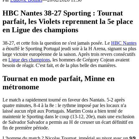
HBC Nantes 38-27 Sporting : Tournat
parfait, les Violets reprennent la 5e place
en Ligue des champions
38-27, et cette fois la question ne s'est jamais posée. Le
HBC Nantes
a étouffé le Sporting Portugal jeudi soir à la H Arena, signant sa plus
large victoire européenne de la saison. Après trois revers consécutifs
en
Ligue des champions
, les hommes de Grégory Cojean avaient
besoin de réagir. C'est fait, et de la plus belle des manières.
Tournat en mode parfait, Minne en
métronome
Le match a rapidement tourné en faveur des Nantais. 5-2 après
quatre minutes, 8-4 à la 8e : le rythme imposé par les locaux n'a
laissé aucun répit aux Portugais. Martim Costa a bien tenté de
maintenir le Sporting dans le coup (13-12, 20e), mais une exclusion
de Salvador Salvador a permis au H de creuser un écart définitif en
fin de première période.
L'homme du match ? Nicolas Tournat, impérial au pivot avec un
9/9