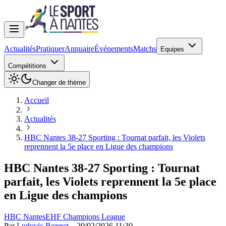
Actualités
Pratiquer
Annuaire
Événements
Matchs
Equipes
Compétitions
Changer de thème
Accueil
Actualités
HBC Nantes 38-27 Sporting : Tournat parfait, les Violets
reprennent la 5e place en Ligue des champions
HBC Nantes 38-27 Sporting : Tournat
parfait, les Violets reprennent la 5e place
en Ligue des champions
HBC Nantes
EHF Champions League
Par
Ludovic Bonnet
—
20/02/2026 11:30