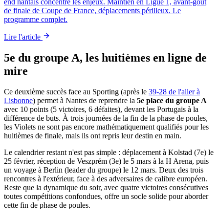
end nantais concentre les enjeux. Maintien en Ligue 1, avant-goût
de finale de Coupe de France, déplacements périlleux. Le
programme complet.
Lire l'article
5e du groupe A, les huitièmes en ligne de
mire
Ce deuxième succès face au Sporting (après le
39-28 de l'aller à
Lisbonne
) permet à Nantes de reprendre la
5e place du groupe A
avec 10 points (5 victoires, 6 défaites), devant les Portugais à la
différence de buts. À trois journées de la fin de la phase de poules,
les Violets ne sont pas encore mathématiquement qualifiés pour les
huitièmes de finale, mais ils ont repris leur destin en main.
Le calendrier restant n'est pas simple : déplacement à Kolstad (7e) le
25 février, réception de Veszprém (3e) le 5 mars à la H Arena, puis
un voyage à Berlin (leader du groupe) le 12 mars. Deux des trois
rencontres à l'extérieur, face à des adversaires de calibre européen.
Reste que la dynamique du soir, avec quatre victoires consécutives
toutes compétitions confondues, offre un socle solide pour aborder
cette fin de phase de poules.