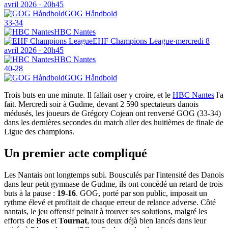
avril 2026 · 20h45
GOG Håndbold
33
-
34
HBC Nantes
EHF Champions League
·
mercredi 8
avril 2026 · 20h45
HBC Nantes
40
-
28
GOG Håndbold
Trois buts en une minute. Il fallait oser y croire, et le
HBC Nantes
l'a
fait. Mercredi soir à Gudme, devant 2 590 spectateurs danois
médusés, les joueurs de Grégory Cojean ont renversé GOG (33-34)
dans les dernières secondes du match aller des huitièmes de finale de
Ligue des champions.
Un premier acte compliqué
Les Nantais ont longtemps subi. Bousculés par l'intensité des Danois
dans leur petit gymnase de Gudme, ils ont concédé un retard de trois
buts à la pause :
19-16
. GOG, porté par son public, imposait un
rythme élevé et profitait de chaque erreur de relance adverse. Côté
nantais, le jeu offensif peinait à trouver ses solutions, malgré les
efforts de
Bos
et
Tournat
, tous deux déjà bien lancés dans leur