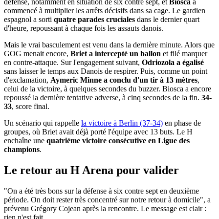
défense, notamment en situation de six contre sept, et
Biosca
a
commencé à multiplier les arrêts décisifs dans sa cage. Le gardien
espagnol a sorti
quatre parades cruciales
dans le dernier quart
d'heure, repoussant à chaque fois les assauts danois.
Mais le vrai basculement est venu dans la dernière minute. Alors que
GOG menait encore,
Briet a intercepté un ballon
et filé marquer
en contre-attaque. Sur l'engagement suivant,
Odriozola a égalisé
sans laisser le temps aux Danois de respirer. Puis, comme un point
d'exclamation,
Aymeric Minne a conclu d'un tir à 13 mètres
,
celui de la victoire, à quelques secondes du buzzer. Biosca a encore
repoussé la dernière tentative adverse, à cinq secondes de la fin.
34-
33
, score final.
Un scénario qui rappelle
la victoire à Berlin (37-34)
en phase de
groupes, où Briet avait déjà porté l'équipe avec 13 buts. Le H
enchaîne une
quatrième victoire consécutive en Ligue des
champions
.
Le retour au H Arena pour valider
"On a été très bons sur la défense à six contre sept en deuxième
période. On doit rester très concentré sur notre retour à domicile", a
prévenu Grégory Cojean après la rencontre. Le message est clair :
rien n'est fait.