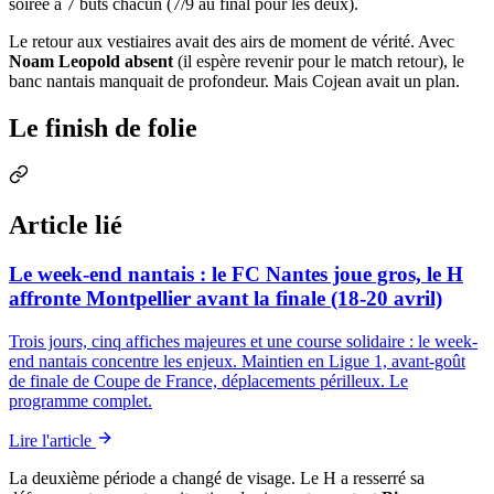
soirée à 7 buts chacun (7/9 au final pour les deux).
Le retour aux vestiaires avait des airs de moment de vérité. Avec
Noam Leopold absent
(il espère revenir pour le match retour), le
banc nantais manquait de profondeur. Mais Cojean avait un plan.
Le finish de folie
Article lié
Le week-end nantais : le FC Nantes joue gros, le H
affronte Montpellier avant la finale (18-20 avril)
Trois jours, cinq affiches majeures et une course solidaire : le week-
end nantais concentre les enjeux. Maintien en Ligue 1, avant-goût
de finale de Coupe de France, déplacements périlleux. Le
programme complet.
Lire l'article
La deuxième période a changé de visage. Le H a resserré sa