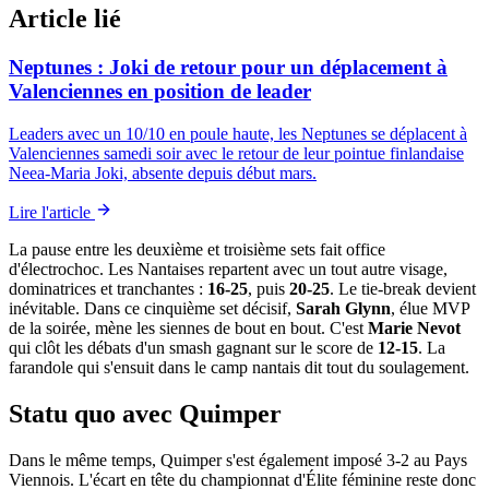
Article lié
Neptunes : Joki de retour pour un déplacement à
Valenciennes en position de leader
Leaders avec un 10/10 en poule haute, les Neptunes se déplacent à
Valenciennes samedi soir avec le retour de leur pointue finlandaise
Neea-Maria Joki, absente depuis début mars.
Lire l'article
La pause entre les deuxième et troisième sets fait office
d'électrochoc. Les Nantaises repartent avec un tout autre visage,
dominatrices et tranchantes :
16-25
, puis
20-25
. Le tie-break devient
inévitable. Dans ce cinquième set décisif,
Sarah Glynn
, élue MVP
de la soirée, mène les siennes de bout en bout. C'est
Marie Nevot
qui clôt les débats d'un smash gagnant sur le score de
12-15
. La
farandole qui s'ensuit dans le camp nantais dit tout du soulagement.
Statu quo avec Quimper
Dans le même temps, Quimper s'est également imposé 3-2 au Pays
Viennois. L'écart en tête du championnat d'Élite féminine reste donc