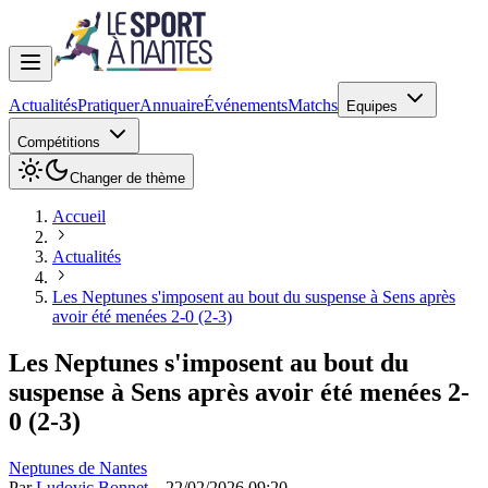
Actualités
Pratiquer
Annuaire
Événements
Matchs
Equipes
Compétitions
Changer de thème
Accueil
Actualités
Les Neptunes s'imposent au bout du suspense à Sens après
avoir été menées 2-0 (2-3)
Les Neptunes s'imposent au bout du
suspense à Sens après avoir été menées 2-
0 (2-3)
Neptunes de Nantes
Par
Ludovic Bonnet
—
22/02/2026 09:20