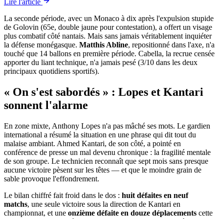
Lire l'article
La seconde période, avec un Monaco à dix après l'expulsion stupide
de Golovin (65e, double jaune pour contestation), a offert un visage
plus combatif côté nantais. Mais sans jamais véritablement inquiéter
la défense monégasque.
Matthis Abline
, repositionné dans l'axe, n'a
touché que 14 ballons en première période. Cabella, la recrue censée
apporter du liant technique, n'a jamais pesé (3/10 dans les deux
principaux quotidiens sportifs).
« On s'est sabordés » : Lopes et Kantari
sonnent l'alarme
En zone mixte, Anthony Lopes n'a pas mâché ses mots. Le gardien
international a résumé la situation en une phrase qui dit tout du
malaise ambiant. Ahmed Kantari, de son côté, a pointé en
conférence de presse un mal devenu chronique : la fragilité mentale
de son groupe. Le technicien reconnaît que sept mois sans presque
aucune victoire pèsent sur les têtes — et que le moindre grain de
sable provoque l'effondrement.
Le bilan chiffré fait froid dans le dos :
huit défaites en neuf
matchs
, une seule victoire sous la direction de Kantari en
championnat, et une
onzième défaite en douze déplacements
cette