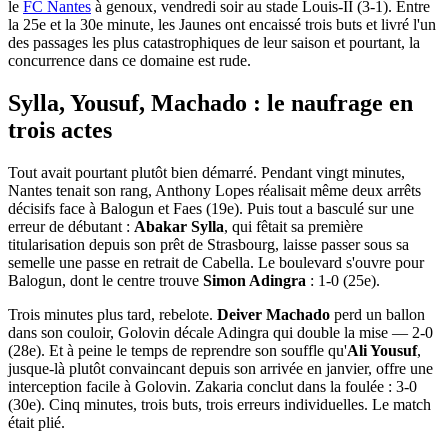
le
FC Nantes
à genoux, vendredi soir au stade Louis-II (3-1). Entre
la 25e et la 30e minute, les Jaunes ont encaissé trois buts et livré l'un
des passages les plus catastrophiques de leur saison et pourtant, la
concurrence dans ce domaine est rude.
Sylla, Yousuf, Machado : le naufrage en
trois actes
Tout avait pourtant plutôt bien démarré. Pendant vingt minutes,
Nantes tenait son rang, Anthony Lopes réalisait même deux arrêts
décisifs face à Balogun et Faes (19e). Puis tout a basculé sur une
erreur de débutant :
Abakar Sylla
, qui fêtait sa première
titularisation depuis son prêt de Strasbourg, laisse passer sous sa
semelle une passe en retrait de Cabella. Le boulevard s'ouvre pour
Balogun, dont le centre trouve
Simon Adingra
: 1-0 (25e).
Trois minutes plus tard, rebelote.
Deiver Machado
perd un ballon
dans son couloir, Golovin décale Adingra qui double la mise — 2-0
(28e). Et à peine le temps de reprendre son souffle qu'
Ali Yousuf
,
jusque-là plutôt convaincant depuis son arrivée en janvier, offre une
interception facile à Golovin. Zakaria conclut dans la foulée : 3-0
(30e). Cinq minutes, trois buts, trois erreurs individuelles. Le match
était plié.