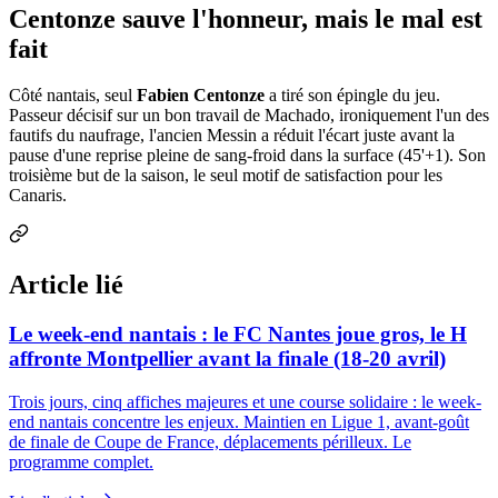
Centonze sauve l'honneur, mais le mal est
fait
Côté nantais, seul
Fabien Centonze
a tiré son épingle du jeu.
Passeur décisif sur un bon travail de Machado, ironiquement l'un des
fautifs du naufrage, l'ancien Messin a réduit l'écart juste avant la
pause d'une reprise pleine de sang-froid dans la surface (45'+1). Son
troisième but de la saison, le seul motif de satisfaction pour les
Canaris.
Article lié
Le week-end nantais : le FC Nantes joue gros, le H
affronte Montpellier avant la finale (18-20 avril)
Trois jours, cinq affiches majeures et une course solidaire : le week-
end nantais concentre les enjeux. Maintien en Ligue 1, avant-goût
de finale de Coupe de France, déplacements périlleux. Le
programme complet.