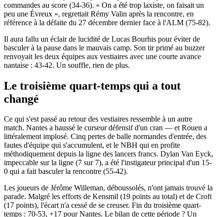
commandes au score (34-36). « On a été trop laxiste, on faisait un
peu une Évreux », regrettait Rémy Valin après la rencontre, en
référence à la défaite du 27 décembre dernier face à l'ALM (75-82).
Il aura fallu un éclair de lucidité de Lucas Bourhis pour éviter de
basculer à la pause dans le mauvais camp. Son tir primé au buzzer
renvoyait les deux équipes aux vestiaires avec une courte avance
nantaise : 43-42. Un souffle, rien de plus.
Le troisième quart-temps qui a tout
changé
Ce qui s'est passé au retour des vestiaires ressemble à un autre
match. Nantes a haussé le curseur défensif d'un cran — et Rouen a
littéralement implosé. Cinq pertes de balle normandes d'entrée, des
fautes d'équipe qui s'accumulent, et le NBH qui en profite
méthodiquement depuis la ligne des lancers francs. Dylan Van Eyck,
impeccable sur la ligne (7 sur 7), a été l'instigateur principal d'un 15-
0 qui a fait basculer la rencontre (55-42).
Les joueurs de Jérôme Willeman, déboussolés, n'ont jamais trouvé la
parade. Malgré les efforts de Kensmil (19 points au total) et de Croft
(17 points), l'écart n'a cessé de se creuser. Fin du troisième quart-
temps : 70-53, +17 pour Nantes. Le bilan de cette période ? Un