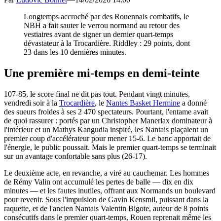
Longtemps accroché par des Rouennais combatifs, le
NBH a fait sauter le verrou normand au retour des
vestiaires avant de signer un dernier quart-temps
dévastateur à la Trocardière. Riddley : 29 points, dont
23 dans les 10 dernières minutes.
Une première mi-temps en demi-teinte
107-85, le score final ne dit pas tout. Pendant vingt minutes,
vendredi soir à la
Trocardière
, le
Nantes Basket Hermine
a donné
des sueurs froides à ses 2 470 spectateurs. Pourtant, l'entame avait
de quoi rassurer : portés par un Christopher Manerlax dominateur à
l'intérieur et un Mathys Kangudia inspiré, les Nantais plaçaient un
premier coup d'accélérateur pour mener 15-6. Le banc apportait de
l'énergie, le public poussait. Mais le premier quart-temps se terminait
sur un avantage confortable sans plus (26-17).
Le deuxième acte, en revanche, a viré au cauchemar. Les hommes
de Rémy Valin ont accumulé les pertes de balle — dix en dix
minutes — et les fautes inutiles, offrant aux Normands un boulevard
pour revenir. Sous l'impulsion de Gavin Kensmil, puissant dans la
raquette, et de l'ancien Nantais Valentin Bigote, auteur de 8 points
consécutifs dans le premier quart-temps, Rouen reprenait même les