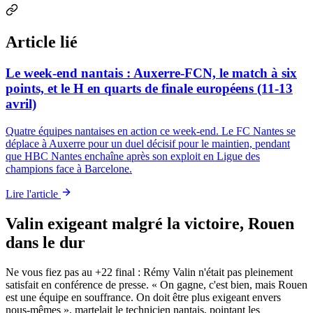
Article lié
Le week-end nantais : Auxerre-FCN, le match à six
points, et le H en quarts de finale européens (11-13
avril)
Quatre équipes nantaises en action ce week-end. Le FC Nantes se
déplace à Auxerre pour un duel décisif pour le maintien, pendant
que HBC Nantes enchaîne après son exploit en Ligue des
champions face à Barcelone.
Lire l'article
Valin exigeant malgré la victoire, Rouen
dans le dur
Ne vous fiez pas au +22 final : Rémy Valin n'était pas pleinement
satisfait en conférence de presse. « On gagne, c'est bien, mais Rouen
est une équipe en souffrance. On doit être plus exigeant envers
nous-mêmes », martelait le technicien nantais, pointant les