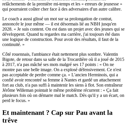
relâchements de la première mi-temps et les « erreurs de jeunesse »
qui pourraient coûter cher face à des adversaires d'un autre calibre.
Le coach a aussi glissé un mot sur sa prolongation de contrat,
annoncée le jour même — il est désormais lié au NBH jusqu'en
2028. « Je suis content. On est dans un projet avec des jeunes qui se
développent. Quand tu regardes ma carrière, j'ai toujours été dans
une logique de construction. Pour avoir des résultats, il faut de la
continuité. »
Côté rouennais, l'ambiance était nettement plus sombre. Valentin
Bigote, de retour dans sa salle de la Trocardière où il a joué de 2015
à 2017, n'a pas mâché ses mots malgré ses 17 points : « On ne
montre pas une belle image. On a explosé défensivement. Ce n'est
pas acceptable de perdre comme ça. » L'ancien Herminois, qui a
confié avoir rencontré sa femme à Nantes et gardé un attachement
fort au club, n'a pas suffi à maintenir les siens à flot. Son entraîneur
Jérôme Willeman pointait le même problème récurrent : « Ça fait
plusieurs fois où on démarre mal le match. Dès qu'il y a un écart, on
perd le focus. »
Et maintenant ? Cap sur Pau avant la
trêve