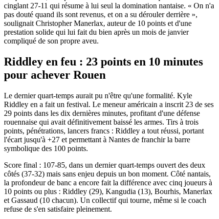
cinglant 27-11 qui résume à lui seul la domination nantaise. « On n'a
pas douté quand ils sont revenus, et on a su dérouler derrière »,
soulignait Christopher Manerlax, auteur de 10 points et d'une
prestation solide qui lui fait du bien après un mois de janvier
compliqué de son propre aveu.
Riddley en feu : 23 points en 10 minutes
pour achever Rouen
Le dernier quart-temps aurait pu n'être qu'une formalité. Kyle
Riddley en a fait un festival. Le meneur américain a inscrit 23 de ses
29 points dans les dix dernières minutes, profitant d'une défense
rouennaise qui avait définitivement baissé les armes. Tirs à trois
points, pénétrations, lancers francs : Riddley a tout réussi, portant
l'écart jusqu'à +27 et permettant à Nantes de franchir la barre
symbolique des 100 points.
Score final : 107-85, dans un dernier quart-temps ouvert des deux
côtés (37-32) mais sans enjeu depuis un bon moment. Côté nantais,
la profondeur de banc a encore fait la différence avec cinq joueurs à
10 points ou plus : Riddley (29), Kangudia (13), Bourhis, Manerlax
et Gassaud (10 chacun). Un collectif qui tourne, même si le coach
refuse de s'en satisfaire pleinement.