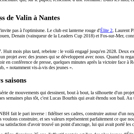
ss de Valin à Nantes
vite pas à l'optimisme. Le club est lanterne rouge d'
Élite 2
, Laurent Pl
Rouen, Denain (vainqueur de la Leaders Cup 2018) et Fos-sur-Mer, conna
. Huit mois plus tard, rebelote : le voilà engagé jusqu'en 2028. Deux e
un projet avec des jeunes qui se développent avec nous. Quand tu regard
i soir en conférence de presse, quelques minutes après la victoire face à 
lub, « notamment vis-à-vis des jeunes ».
s saisons
série de mouvements qui dessinent, bout à bout, la silhouette d'un projet
s semaines plus tôt, c'est Lucas Bourhis qui avait étendu son bail. Au t
BH fait le pari inverse : fidéliser ses cadres, construire autour d'un n
Nous voulons construire, et ses valeurs représentent parfaitement ce que 
 satisfaction d'avoir trouvé un point d'ancrage, lui qui avait porté les