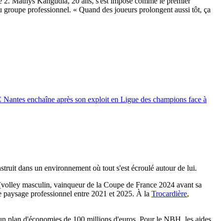
Élite 2. Mathys Kangudia, 20 ans, s'est imposé comme le premier
 groupe professionnel. « Quand des joueurs prolongent aussi tôt, ça
C Nantes enchaîne après son exploit en Ligue des champions face à
nstruit dans un environnement où tout s'est écroulé autour de lui.
V (volley masculin, vainqueur de la Coupe de France 2024 avant sa
é le paysage professionnel entre 2021 et 2025. À la
Trocardière
,
d'un plan d'économies de 100 millions d'euros. Pour le NBH, les aides