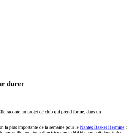
ur durer
lle raconte un projet de club qui prend forme, dans un
ion la plus importante de la semaine pour le
Nantes Basket Hermine
:
lle verrouille une ligne directrice que le NBH cherchait depuis des