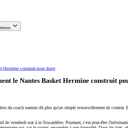
titions
t Hermine construit pour durer
ent le Nantes Basket Hermine construit po
ion du coach nantais dit plus qu'un simple renouvellement de contrat. E
if de vendredi soir à la Trocardière. Pourtant, c'est peut-être l'informat
entaire qui, sur le papier, ressemble à une formalité. Dans les faits, e