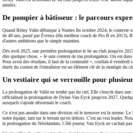
années.
De pompier à bâtisseur : le parcours expre
Quand Rémy Valin débarque à Nantes fin octobre 2024, le contexte n'in
de 48 ans, passé par Évreux (élu meilleur coach de Pro B en 2013), 
d'autres ambitions que le simple maintien.
Dès avril 2025, une première prolongation le lie au club jusqu'en 2027
dire quelque chose. « Je suis content de ma prolongation. On est dans 
Pour avoir des résultats, il faut de la continuité », confiait-il vendred
durée du contrat de l'entraîneur est un élément clé de la stratégie du c
Un vestiaire qui se verrouille pour plusieur
La prolongation de Valin ne tombe pas du ciel. Elle s'inscrit dans une 
officialisait la prolongation de Dylan Van Eyck jusqu'en 2027. Quelque
auxquels s'ajoute désormais le coach.
Ce n'est pas anodin dans une division où le turnover est la norme. Le N
notre équipe, tant sur le terrain qu'en dehors. C'est un vrai leader. 
la prolongation du Néerlandais. Côté joueur, Van Eyck ne cachait pas sa