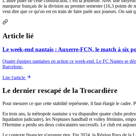
L'autre pilier de cette construction, c'est la jeunesse. Avec une moyen
marqueur français de la division au premier semestre (16,3 points de
veut dire que ce qu'on est en train de faire parle aux joueurs. On sait qu
Article lié
Le week-end nantais : Auxerre-FCN, le match à six poin
Quatre équipes nantaises en action ce week-end. Le FC Nantes se dép
Barcelone.
Lire l'article
Le dernier rescapé de la Trocardière
Pour mesurer ce que cette stabilité représente, il faut élargir le cadre.
En trois ans, la métropole nantaise a vu disparaître quatre clubs pr
liquidation judiciaire), les Neptunes handball et volley féminins, empo
l'Hermine a perdu ses deux colocataires successifs. Le club est aujourd'
Le contexte financier n'arrange rien. Fin 2024, la Région Pays de la L