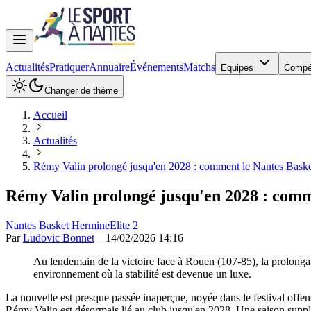
Actualités
Pratiquer
Annuaire
Événements
Matchs
Equipes
Compé
Changer de thème
Accueil
Actualités
Rémy Valin prolongé jusqu'en 2028 : comment le Nantes Baske
Rémy Valin prolongé jusqu'en 2028 : comm
Nantes Basket Hermine
Elite 2
Par
Ludovic Bonnet
—
14/02/2026 14:16
Au lendemain de la victoire face à Rouen (107-85), la prolongat
environnement où la stabilité est devenue un luxe.
La nouvelle est presque passée inaperçue, noyée dans le festival offens
Rémy Valin est désormais lié au club jusqu'en 2028. Une saison supplém