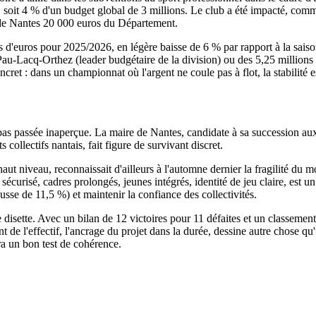
 soit 4 % d'un budget global de 3 millions. Le club a été impacté, com
 de Nantes 20 000 euros du Département.
 d'euros pour 2025/2026, en légère baisse de 6 % par rapport à la sais
 Pau-Lacq-Orthez (leader budgétaire de la division) ou des 5,25 millions 
concret : dans un championnat où l'argent ne coule pas à flot, la stabilité 
pas passée inaperçue. La maire de Nantes, candidate à sa succession aux 
 collectifs nantais, fait figure de survivant discret.
aut niveau, reconnaissait d'ailleurs à l'automne dernier la fragilité d
 sécurisé, cadres prolongés, jeunes intégrés, identité de jeu claire, est u
usse de 11,5 %) et maintenir la confiance des collectivités.
isette. Avec un bilan de 12 victoires pour 11 défaites et un classement au
nt de l'effectif, l'ancrage du projet dans la durée, dessine autre chose 
ra un bon test de cohérence.