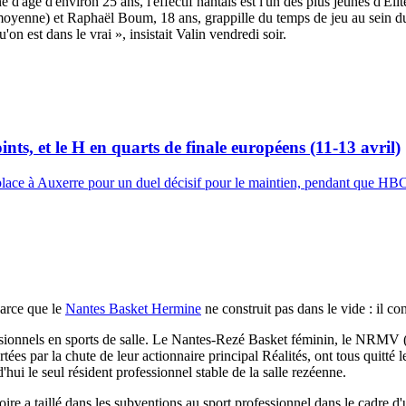
ne d'âge d'environ 25 ans, l'effectif nantais est l'un des plus jeunes d'
 moyenne) et Raphaël Boum, 18 ans, grappille du temps de jeu au sein du
'on est dans le vrai », insistait Valin vendredi soir.
ts, et le H en quarts de finale européens (11-13 avril)
lace à Auxerre pour un duel décisif pour le maintien, pendant que HB
 Parce que le
Nantes Basket Hermine
ne construit pas dans le vide : il co
ofessionnels en sports de salle. Le Nantes-Rezé Basket féminin, le NRM
rtées par la chute de leur actionnaire principal Réalités, ont tous quitt
hui le seul résident professionnel stable de la salle rezéenne.
oire a taillé dans les subventions au sport professionnel dans le cadre 