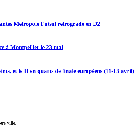
Nantes Métropole Futsal rétrogradé en D2
ce à Montpellier le 23 mai
ts, et le H en quarts de finale européens (11-13 avril)
re ville.