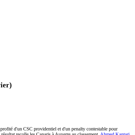
ier)
profité d'un CSC providentiel et d'un penalty contestable pour
e résultat recolle les Canaris à Auxerre au classement.
Ahmed Kantari
,