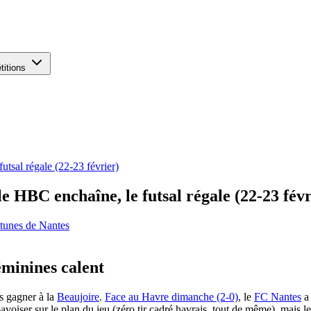
titions
utsal régale (22-23 février)
le HBC enchaîne, le futsal régale (22-23 févr
tunes de Nantes
éminines calent
is gagner à la
Beaujoire
.
Face au Havre dimanche (2-0)
, le
FC Nantes
a 
avoiser sur le plan du jeu (zéro tir cadré havrais, tout de même), mais l