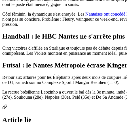
dont le poste était menacé, gagne un sursis.
Côté féminin, la dynamique s'est enrayée. Les
Nantaises ont concédé l
n'ont pas su conclure. Problème : Fleury, vainqueur ce week-end, revi
pression.
Handball : le HBC Nantes ne s'arrête plus
Cinq victoires d'affilée en Starligue et toujours pas de défaite depuis f
omniprésent. Les Violets montent en puissance au moment idéal, puisq
Futsal : le Nantes Métropole écrase Kinge
Retour aux affaires pour les Éléphants après deux mois de coupure liés
de D1, samedi soir au Complexe Sportif Mangin-Beaulieu (11-0).
La recrue brésilienne Leozinho a ouvert le bal dès la 3e minute, imité
(27e), Soukouna (28e), Napoles (30e), Pelé (35e) et De Sa Andrade (36e)
Article lié