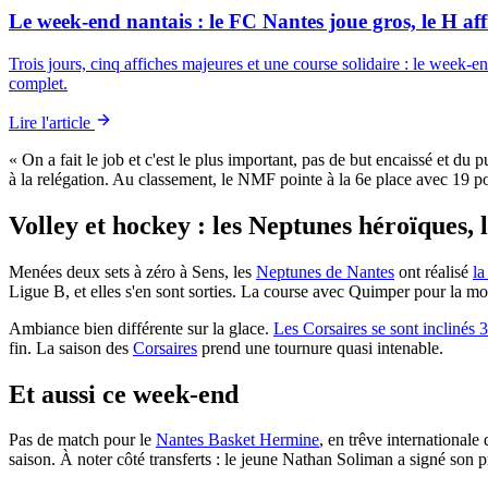
Le week-end nantais : le FC Nantes joue gros, le H aff
Trois jours, cinq affiches majeures et une course solidaire : le week
complet.
Lire l'article
« On a fait le job et c'est le plus important, pas de but encaissé et du 
à la relégation. Au classement, le NMF pointe à la 6e place avec 19 poi
Volley et hockey : les Neptunes héroïques, 
Menées deux sets à zéro à Sens, les
Neptunes de Nantes
ont réalisé
la
Ligue B, et elles s'en sont sorties. La course avec Quimper pour la mon
Ambiance bien différente sur la glace.
Les Corsaires se sont inclinés 
fin. La saison des
Corsaires
prend une tournure quasi intenable.
Et aussi ce week-end
Pas de match pour le
Nantes Basket Hermine
, en trêve international
saison. À noter côté transferts : le jeune Nathan Soliman a signé son p