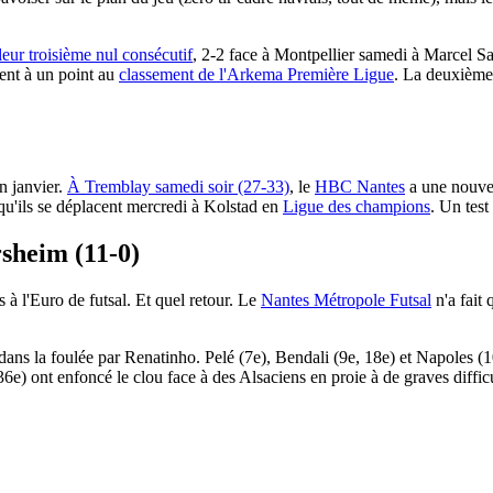
eur troisième nul consécutif
, 2-2 face à Montpellier samedi à Marcel Sa
ent à un point au
classement de l'Arkema Première Ligue
. La deuxième 
in janvier.
À Tremblay samedi soir (27-33)
, le
HBC Nantes
a une nouvell
u'ils se déplacent mercredi à Kolstad en
Ligue des champions
. Un test
rsheim (11-0)
 à l'Euro de futsal. Et quel retour. Le
Nantes Métropole Futsal
n'a fait
 dans la foulée par Renatinho. Pelé (7e), Bendali (9e, 18e) et Napoles (
 ont enfoncé le clou face à des Alsaciens en proie à de graves difficult