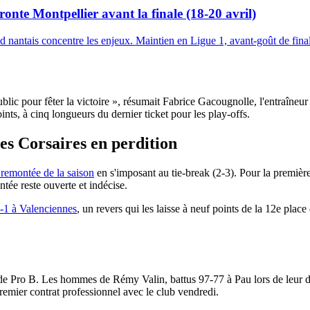
ronte Montpellier avant la finale (18-20 avril)
-end nantais concentre les enjeux. Maintien en Ligue 1, avant-goût de f
public pour fêter la victoire », résumait Fabrice Gacougnolle, l'entraîneur
nts, à cinq longueurs du dernier ticket pour les play-offs.
les Corsaires en perdition
 remontée de la saison
en s'imposant au tie-break (2-3). Pour la première
tée reste ouverte et indécise.
3-1 à Valenciennes
, un revers qui les laisse à neuf points de la 12e place
e de Pro B. Les hommes de Rémy Valin, battus 97-77 à Pau lors de leur de
remier contrat professionnel avec le club vendredi.