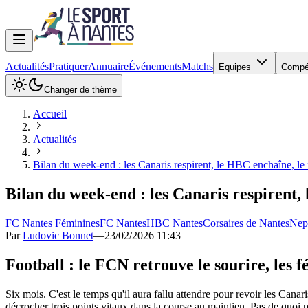
Actualités
Pratiquer
Annuaire
Événements
Matchs
Equipes
Compé
Changer de thème
Accueil
Actualités
Bilan du week-end : les Canaris respirent, le HBC enchaîne, le f
Bilan du week-end : les Canaris respirent, 
FC Nantes Féminines
FC Nantes
HBC Nantes
Corsaires de Nantes
Nep
Par
Ludovic Bonnet
—
23/02/2026 11:43
Football : le FCN retrouve le sourire, les f
Six mois. C'est le temps qu'il aura fallu attendre pour revoir les Canar
décrocher trois points vitaux dans la course au maintien. Pas de quoi p